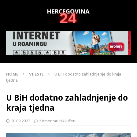
HOME
VIJESTI
U BiH dodatno zahladnjenje do kraja
tjedna
U BiH dodatno zahladnjenje do
kraja tjedna
20.09.2022
Komentari isključeni