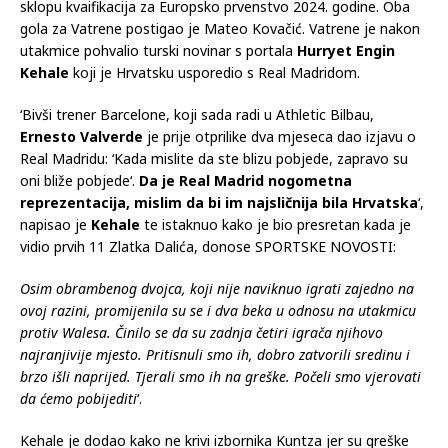
sklopu kvaifikacija za Europsko prvenstvo 2024. godine. Oba
gola za Vatrene postigao je Mateo Kovačić. Vatrene je nakon
utakmice pohvalio turski novinar s portala
Hurryet Engin
Kehale
koji je Hrvatsku usporedio s Real Madridom.
‘Bivši trener Barcelone, koji sada radi u Athletic Bilbau,
Ernesto Valverde
je prije otprilike dva mjeseca dao izjavu o
Real Madridu: ‘Kada mislite da ste blizu pobjede, zapravo su
oni bliže pobjede‘.
Da je Real Madrid nogometna
reprezentacija, mislim da bi im najsličnija bila Hrvatska
‘,
napisao je
Kehale
te istaknuo kako je bio presretan kada je
vidio prvih 11 Zlatka Dalića, donose SPORTSKE NOVOSTI:
Osim obrambenog dvojca, koji nije naviknuo igrati zajedno na
ovoj razini, promijenila su se i dva beka u odnosu na utakmicu
protiv Walesa. Činilo se da su zadnja četiri igrača njihovo
najranjivije mjesto. Pritisnuli smo ih, dobro zatvorili sredinu i
brzo išli naprijed. Tjerali smo ih na greške. Počeli smo vjerovati
da ćemo pobijediti
‘.
Kehale je dodao kako ne krivi izbornika Kuntza jer su greške