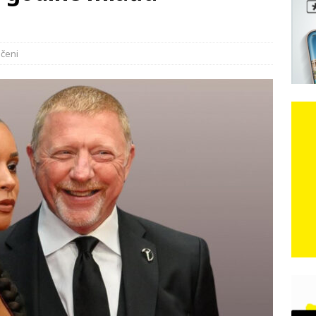
e: Vozači satima čekaju, dok se drugi ubacuju sa strane
VIJESTI
učeni
n, 29. srpnja 2018, preminuo je glazbeni genij Oliver Dragojević
čar o Oluji: Hrvati imaju što slaviti, dobili su ono što im povijesno