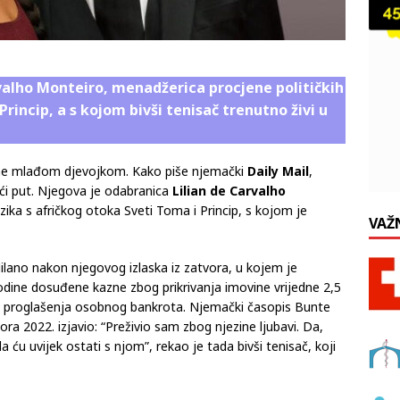
valho Monteiro, menadžerica procjene političkih
Princip, a s kojom bivši tenisač trenutno živi u
ine mlađom djevojkom. Kako piše njemački
Daily Mail
,
eći put. Njegova je odabranica
Lilian de Carvalho
izika s afričkog otoka Sveti Toma i Princip, s kojom je
VAŽ
Milano nakon njegovog izlaska iz zatvora, u kojem je
odine dosuđene kazne zbog prikrivanja imovine vrijedne 2,5
pku proglašenja osobnog bankrota. Njemački časopis Bunte
ora 2022. izjavio: “Preživio sam zbog njezine ljubavi. Da,
 ću uvijek ostati s njom”, rekao je tada bivši tenisač, koji
.