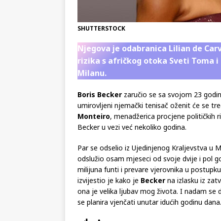
SHUTTERSTOCK
Njegova je odabranica Lilian de Car
rizika s afričkog otoka Sveti Toma i 
Milanu.
Boris Becker
zaručio se sa svojom 23 god
umirovljeni njemački tenisač oženit će se tr
Monteiro
, menadžerica procjene političkih r
Becker u vezi već nekoliko godina.
Par se odselio iz Ujedinjenog Kraljevstva u 
odslužio osam mjeseci od svoje dvije i pol g
milijuna funti i prevare vjerovnika u postu
izvijestio je kako je
Becker
na izlasku iz zatv
ona je velika ljubav mog života. I nadam se da
se planira vjenčati unutar idućih godinu dana