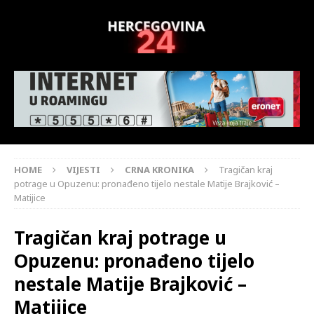
HOME
VIJESTI
CRNA KRONIKA
Tragičan kraj
potrage u Opuzenu: pronađeno tijelo nestale Matije Brajković –
Matijice
Tragičan kraj potrage u
Opuzenu: pronađeno tijelo
nestale Matije Brajković –
Matijice