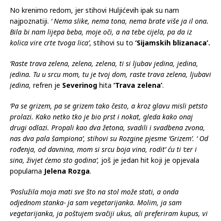
No krenimo redom, jer stihovi Huljićevih ipak su nam
najpoznatiji.
‘ Nema slike, nema tona, nema brate više ja il ona.
Bila bi nam lijepa beba, moje oči, a na tebe cijela, pa da iz
kolica vire crte tvoga lica’
, stihovi su to
‘Sijamskih blizanaca’.
‘Raste trava zelena, zelena, zelena, ti si ljubav jedina, jedina,
jedina. Tu u srcu mom, tu je tvoj dom, raste trava zelena, ljubavi
jedina,
refren je
Severinog
hita
‘Trava zelena’
.
‘Pa se grizem, pa se grizem tako često, a kroz glavu misli petsto
prolazi. Kako netko tko je bio prst i nokat, gleda kako onaj
drugi odlazi. Propali kao dva žetona, svadili i svadbena zvona,
nas dva pala šampiona’, stihovi su Rozgine pjesme ‘Grizem’. ‘ Od
rođenja, od davnina, mom si srcu boja vina, rodit’ ću ti ‘cer i
sina, živjet ćemo sto godina’,
još je jedan hit koji je opjevala
popularna
Jelena Rozga
.
‘Poslužila moja mati sve što na stol može stati, a onda
odjednom stanka- ja sam vegetarijanka. Molim, ja sam
vegetarijanka, ja poštujem svačiji ukus, ali preferiram kupus, vi