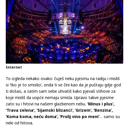
Internet
To izgleda nekako ovako: čuješ neku pjesmu na radiju i misliš
si ‘tko je to smislio’, onda ti se čini kao da je puštaju gdje god
ti došao, a zatim sam sebe uhvatiš kako pjevaš stihove za
koje misliš da uopće nemaju smisla. Upravo takve pjesme
zato su i hitovi na našem glazbenom nebu.
‘Minus i plus’,
‘Trava zelena’,
‘Sijamski blizanci’, ‘Grizem’, ‘Benzina’,
‘Koma koma, neću doma’, ‘Prolij vino po meni’
… samo su
neki od hitova.