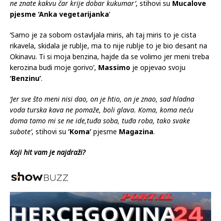
ne znate kakvu čar krije dobar kukumar’
, stihovi su
Mucalove
pjesme ‘Anka vegetarijanka
‘
‘Samo je za sobom ostavljala miris, ah taj miris to je cista
rikavela, skidala je rublje, ma to nije rublje to je bio desant na
Okinavu. Ti si moja benzina, hajde da se volimo jer meni treba
kerozina budi moje gorivo’,
Massimo
je opjevao svoju
‘Benzinu’
.
‘Jer sve što meni nisi dao, on je htio, on je znao, sad hladna
voda turska kava ne pomaže, boli glava. Koma, koma neću
doma tamo mi se ne ide,tuđa soba, tuđa roba, tako svake
subote’
, stihovi su
‘Koma’
pjesme
Magazina
.
Koji hit vam je najdraži?