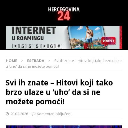
HOME
ESTRADA
Svi ih znate – Hitovi koji tako brzo ulaze
u ‘uho’ da si ne možete pomoći!
Svi ih znate – Hitovi koji tako
brzo ulaze u ‘uho’ da si ne
možete pomoći!
20.02.2026
Komentari isključeni