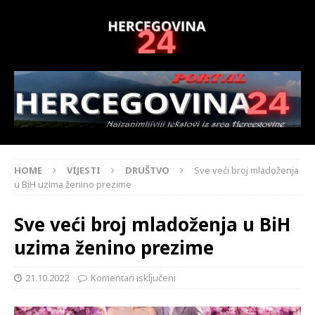
HOME
VIJESTI
DRUŠTVO
Sve veći broj mladoženja
u BiH uzima ženino prezime
Sve veći broj mladoženja u BiH
uzima ženino prezime
21.10.2022
Komentari isključeni