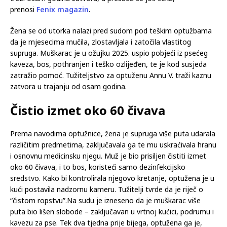
Belgijka (47)
Anna V.
optužena je da je mjesecima mučila,
tukla i zatočila supruga, koji je u teškom stanju uspio pobjeći
iz psećeg kaveza i potražiti pomoć kod susjeda. Tužiteljstvo
traži osam godina zatvora, a presuda se još čeka,
prenosi
Fenix magazin
.
Žena se od utorka nalazi pred sudom pod teškim optužbama
da je mjesecima mučila, zlostavljala i zatočila vlastitog
supruga. Muškarac je u ožujku 2025. uspio pobjeći iz psećeg
kaveza, bos, pothranjen i teško ozlijeđen, te je kod susjeda
zatražio pomoć. Tužiteljstvo za optuženu Annu V. traži kaznu
zatvora u trajanju od osam godina.
Čistio izmet oko 60 čivava
Prema navodima optužnice, žena je supruga više puta udarala
različitim predmetima, zaključavala ga te mu uskraćivala hranu
i osnovnu medicinsku njegu. Muž je bio prisiljen čistiti izmet
oko 60 čivava, i to bos, koristeći samo dezinfekcijsko
sredstvo. Kako bi kontrolirala njegovo kretanje, optužena je u