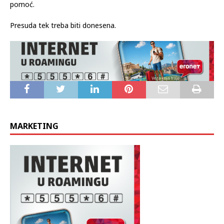
priznala dio radnji, ali, prema tužiteljstvu, nastoji umanjiti
vlastitu odgovornost. Njezina odvjetnica tvrdi da se radi o
“potpuno promijenjenoj osobi” koja sada prima psihološku
pomoć.
Presuda tek treba biti donesena.
MARKETING