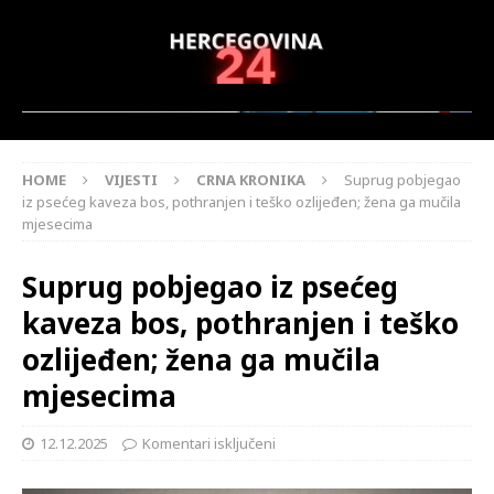
HOME
VIJESTI
CRNA KRONIKA
Suprug pobjegao
iz psećeg kaveza bos, pothranjen i teško ozlijeđen; žena ga mučila
mjesecima
Suprug pobjegao iz psećeg
kaveza bos, pothranjen i teško
ozlijeđen; žena ga mučila
mjesecima