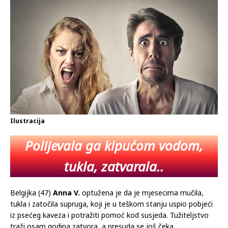
12.12.2025
Komentari isključeni
Ilustracija
Polijevala ga kipućom vodom,
tukla, zatvarala..