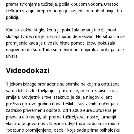
kući postavila nadzornu kameru. Tužitelji tvrde da je riječ o
“čistom ropstvu”.Na sudu je izneseno da je muškarac više
puta bio lišen slobode – zaključavan u vrtnoj kućici, podrumu i
kavezu za pse. Tek dva tjedna prije bijega, optužena ga je,
prema tvrdnjama tužitelja, polila kipućom vodom. Unatoč
teškom stanju, prepoznao ga je susjed i odmah obavijestio
policiju.
Kad su službe stigle, žena je pokušala umanjiti ozbiljnost
slučaja tvrdeći da je njezin suprug depresivan. No situacija se
promijenila kada je u vozilu hitne pomoći žrtvu pokušala
nagovoriti da šuti. Tada su medicinari reagirali, a policija ju je
uhitila.
Videodokazi
Tijekom istrage pronađene su snimke na kojima optužena
sama bilježi zlostavljanje – pritom se, prema zapisnicima,
smijala. Odvjetnik žrtve istaknuo je da je njegov klijent
preživio gotovo godinu dana teških i sustavnih mučenja te
zatražio privremenu odštetu od 10.000 eura.Optužena je