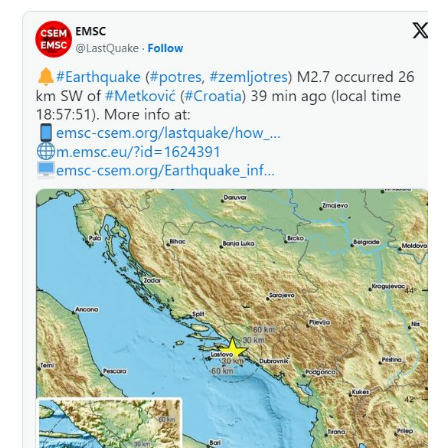
Žuljane, izmjerili umjeren potres magnitude 3.4. I jedan i drugi
potres osjetili su stanovnici juga Hercegovine. Zatreslo je i u
dolini Neretve, te u Čapljini, Neumu, Ravnom.