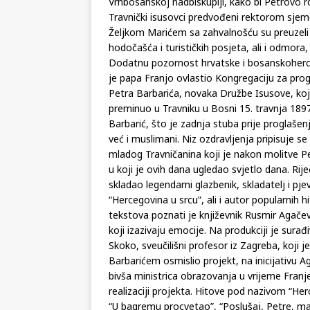
Vrhbosanskoj nadbiskupiji, kako bi Petrovo 
Travnički isusovci predvođeni rektorom sjeme
Željkom Marićem sa zahvalnošću su preuzeli 
hodočašća i turističkih posjeta, ali i odmor
Dodatnu pozornost hrvatske i bosanskoherceg
je papa Franjo ovlastio Kongregaciju za pro
Petra Barbarića, novaka Družbe Isusove, koji
preminuo u Travniku u Bosni 15. travnja 1897
Barbarić, što je zadnja stuba prije proglašen
već i muslimani. Niz ozdravljenja pripisuje se
mladog Travničanina koji je nakon molitve P
u koji je ovih dana ugledao svjetlo dana. Rij
skladao legendarni glazbenik, skladatelj i p
“Hercegovina u srcu”, ali i autor popularnih 
tekstova poznati je književnik Rusmir Agačevi
koji izazivaju emocije. Na produkciji je surađ
Skoko, sveučilišni profesor iz Zagreba, koji 
Barbarićem osmislio projekt, na inicijativu A
bivša ministrica obrazovanja u vrijeme Franj
realizaciji projekta. Hitove pod nazivom “Her
“U bagremu procvetao”, “Poslušaj, Petre, mat