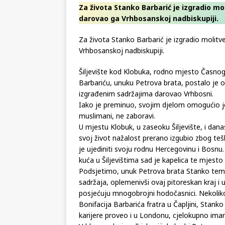
Za života Stanko Barbarić je izgradio mol
darovao ga Vrhbosanskoj nadbiskupiji.
Za života Stanko Barbarić je izgradio molitve
Vrhbosanskoj nadbiskupiji.
Šiljevište kod Klobuka, rodno mjesto Časnog
Barbariću, unuku Petrova brata, postalo je o
izgrađenim sadržajima darovao Vrhbosni.
Iako je preminuo, svojim djelom omogućio je 
muslimani, ne zaboravi.
U mjestu Klobuk, u zaseoku Šiljevište, i dan
svoj život nažalost prerano izgubio zbog teš
je ujediniti svoju rodnu Hercegovinu i Bosnu
kuća u Šiljevištima sad je kapelica te mjesto 
Podsjetimo, unuk Petrova brata Stanko temel
sadržaja, oplemenivši ovaj pitoreskan kraj i
posjećuju mnogobrojni hodočasnici. Nekoliko 
Bonifacija Barbarića fratra u Čapljini, Stanko
karijere proveo i u Londonu, cjelokupno im