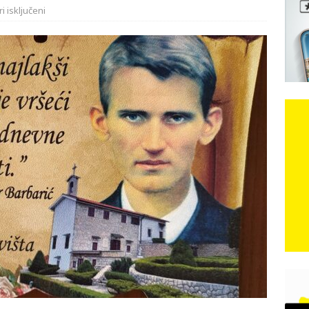
 isključeni
e: Vozači satima čekaju, dok se drugi ubacuju sa strane
VIJESTI
n, 29. srpnja 2018, preminuo je glazbeni genij Oliver Dragojević
čar o Oluji: Hrvati imaju što slaviti, dobili su ono što im povijesno