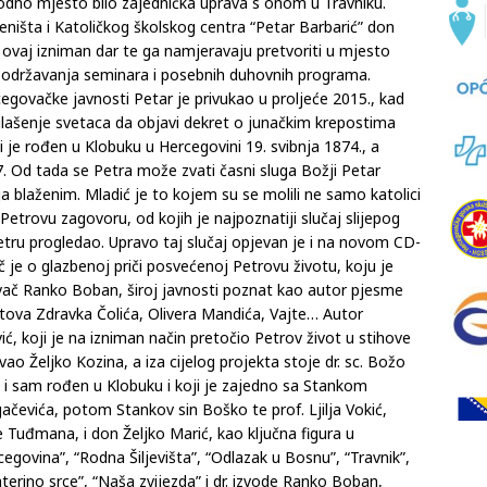
rodno mjesto bilo zajednička uprava s onom u Travniku.
ništa i Katoličkog školskog centra “Petar Barbarić” don
ovaj izniman dar te ga namjeravaju pretvoriti u mjesto
a, održavanja seminara i posebnih duhovnih programa.
ovačke javnosti Petar je privukao u proljeće 2015., kad
glašenje svetaca da objavi dekret o junačkim krepostima
 je rođen u Klobuku u Hercegovini 19. svibnja 1874., a
. Od tada se Petra može zvati časni sluga Božji Petar
ja blaženim. Mladić je to kojem su se molili ne samo katolici
 Petrovu zagovoru, od kojih je najpoznatiji slučaj slijepog
etru progledao. Upravo taj slučaj opjevan je i na novom CD-
eč je o glazbenoj priči posvećenoj Petrovu životu, koju je
jevač Ranko Boban, široj javnosti poznat kao autor pjesme
hitova Zdravka Čolića, Olivera Mandića, Vajte… Autor
ć, koji je na izniman način pretočio Petrov život u stihove
ivao Željko Kozina, a iza cijelog projekta stoje dr. sc. Božo
je i sam rođen u Klobuku i koji je zajedno sa Stankom
gačevića, potom Stankov sin Boško te prof. Ljilja Vokić,
e Tuđmana, i don Željko Marić, kao ključna figura u
cegovina”, “Rodna Šiljevišta”, “Odlazak u Bosnu”, “Travnik”,
erino srce”, “Naša zvijezda” i dr. izvode Ranko Boban,