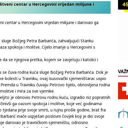
itveni centar u Hercegovini vrijedan milijune i
ni centar u Hercegovini vrijedan milijune i darovao ga
 sluge Božjeg Petra Barbarića, zahvaljujući Stanku
aza spokoja i molitve. Cijelo imanje u Hercegovini s
da se njegova pretka, kojem se zavjetuju i katolici i
VAŽ
as se čuva rodna kuća sluge Božjeg Petra Barbarića. Dok je
ke bolesti u Travniku, ovaj isusovački sjemeništarac uspio
. Premda u Travniku čuvaju Petrovo tijelo, obnovljena rodna
molitve i mira za sve vjernike.
jito je obnovio Petrovu rodnu kuću, izgradio niz popratnih
 učinivši ga oazom spokoja i molitve, koje već godinama
tjedana prije svoje smrti, u rujnu prošle godine, brat fra
 Barbarić inače uspješan poslovni čovjek koji je dio svoje
anje darovao je travničkom sjemeništu, odnosno