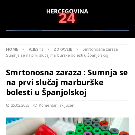
HOME
VIJESTI
ZDRAVLJE
Smrtonosna zaraza :
Sumnja se na prvi slučaj marburške bolesti u Španjolskoj
Smrtonosna zaraza : Sumnja se
na prvi slučaj marburške
bolesti u Španjolskoj
25.02.2023
Komentari isključeni