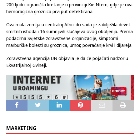
Ekvatorijalna Gvineja je 13. veljače stavila u karanten više od
200 ljudi i ograničila kretanje u provinciji Kie Ntem, gdje je ova
hemoragična groznica prvi put detektirana.
Ova mala zemlja u centralnj Africi do sada je zabilježila devet
smrtnih ishoda i 16 sumnjivih slučajeva ovog oboljenja. Prema
podacima Svjetske zdravstvene organizacije, simptomi
marburške bolesti su groznica, umor, povraćanje krvi i dijareja.
Zdravstvena agencija UN objavila je da će pojačati nadzor u
Ekvatrijalnoj Gvineji.