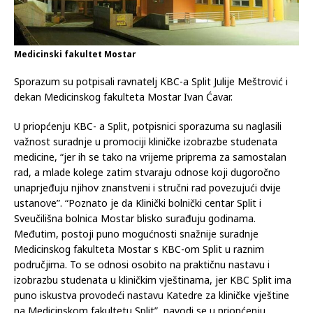
Medicinski fakultet Mostar
Sporazum su potpisali ravnatelj KBC-a Split Julije Meštrović i
dekan Medicinskog fakulteta Mostar Ivan Ćavar.
U priopćenju KBC- a Split, potpisnici sporazuma su naglasili
važnost suradnje u promociji kliničke izobrazbe studenata
medicine, “jer ih se tako na vrijeme priprema za samostalan
rad, a mlade kolege zatim stvaraju odnose koji dugoročno
unaprjeđuju njihov znanstveni i stručni rad povezujući dvije
ustanove”. “Poznato je da Klinički bolnički centar Split i
Sveučilišna bolnica Mostar blisko surađuju godinama.
Međutim, postoji puno mogućnosti snažnije suradnje
Medicinskog fakulteta Mostar s KBC-om Split u raznim
područjima. To se odnosi osobito na praktičnu nastavu i
izobrazbu studenata u kliničkim vještinama, jer KBC Split ima
puno iskustva provodeći nastavu Katedre za kliničke vještine
na Medicinskom fakultetu Split”, navodi se u priopćenju.