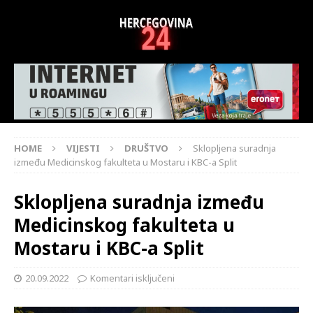
HOME
VIJESTI
DRUŠTVO
Sklopljena suradnja
između Medicinskog fakulteta u Mostaru i KBC-a Split
Sklopljena suradnja između
Medicinskog fakulteta u
Mostaru i KBC-a Split
20.09.2022
Komentari isključeni