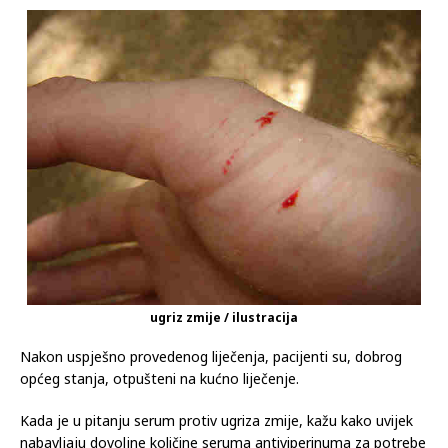
ugriz zmije / ilustracija
Nakon uspješno provedenog liječenja, pacijenti su, dobrog
općeg stanja, otpušteni na kućno liječenje.
Kada je u pitanju serum protiv ugriza zmije, kažu kako uvijek
nabavljaju dovoljne količine seruma antiviperinuma za potrebe