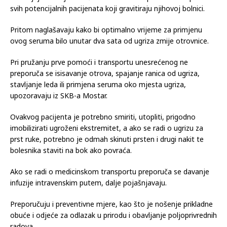
svih potencijalnih pacijenata koji gravitiraju njihovoj bolnici.
Pritom naglašavaju kako bi optimalno vrijeme za primjenu
ovog seruma bilo unutar dva sata od ugriza zmije otrovnice.
Pri pružanju prve pomoći i transportu unesrećenog ne
preporuča se isisavanje otrova, spajanje ranica od ugriza,
stavljanje leda ili primjena seruma oko mjesta ugriza,
upozoravaju iz SKB-a Mostar.
Ovakvog pacijenta je potrebno smiriti, utopliti, prigodno
imobilizirati ugroženi ekstremitet, a ako se radi o ugrizu za
prst ruke, potrebno je odmah skinuti prsten i drugi nakit te
bolesnika staviti na bok ako povraća.
Ako se radi o medicinskom transportu preporuča se davanje
infuzije intravenskim putem, dalje pojašnjavaju.
Preporučuju i preventivne mjere, kao što je nošenje prikladne
obuće i odjeće za odlazak u prirodu i obavljanje poljoprivrednih
radova.