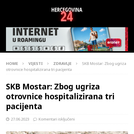
HOME
VIJESTI
ZDRAVLJE
SKB Mostar: Zbog ugriza
otrovnice hospitalizirana tri pacijenta
SKB Mostar: Zbog ugriza
otrovnice hospitalizirana tri
pacijenta
27.06.2023
Komentari isključeni