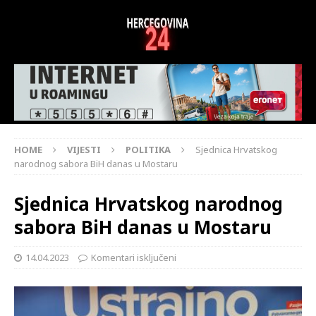
HOME
VIJESTI
POLITIKA
Sjednica Hrvatskog
narodnog sabora BiH danas u Mostaru
Sjednica Hrvatskog narodnog
sabora BiH danas u Mostaru
14.04.2023
Komentari isključeni