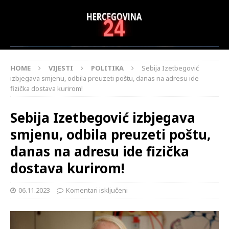
HOME
VIJESTI
POLITIKA
Sebija Izetbegović
izbjegava smjenu, odbila preuzeti poštu, danas na adresu ide
fizička dostava kurirom!
Sebija Izetbegović izbjegava
smjenu, odbila preuzeti poštu,
danas na adresu ide fizička
dostava kurirom!