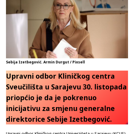
06.11.2023
Komentari isključeni
Sebija Izetbegović. Armin Durgut / Pixsell
Upravni odbor Kliničkog centra
Sveučilišta u Sarajevu 30. listopada
priopćio je da je pokrenuo
inicijativu za smjenu generalne