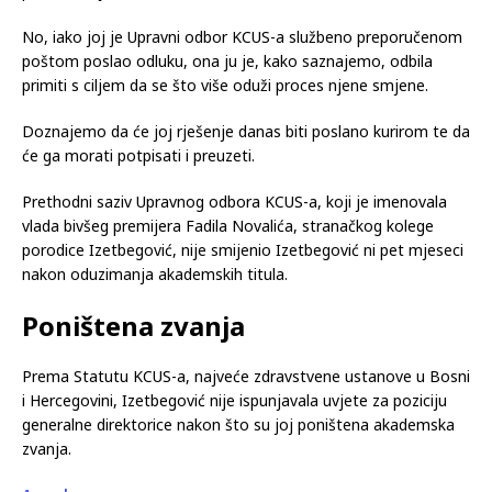
profesorica Medicinskog fakulteta, te da ispunjava ostale
uslove, odluka Upravnog odbora će biti proslijeđena ministru
zdravstva, odnosno Vladi Federacije Bosne i Hercegovine na
potvrđivanje.
No, iako joj je Upravni odbor KCUS-a službeno preporučenom
poštom poslao odluku, ona ju je, kako saznajemo, odbila
primiti s ciljem da se što više oduži proces njene smjene.
Doznajemo da će joj rješenje danas biti poslano kurirom te da
će ga morati potpisati i preuzeti.
Prethodni saziv Upravnog odbora KCUS-a, koji je imenovala
vlada bivšeg premijera Fadila Novalića, stranačkog kolege
porodice Izetbegović, nije smijenio Izetbegović ni pet mjeseci
nakon oduzimanja akademskih titula.
Poništena zvanja
Prema Statutu KCUS-a, najveće zdravstvene ustanove u Bosni
i Hercegovini, Izetbegović nije ispunjavala uvjete za poziciju