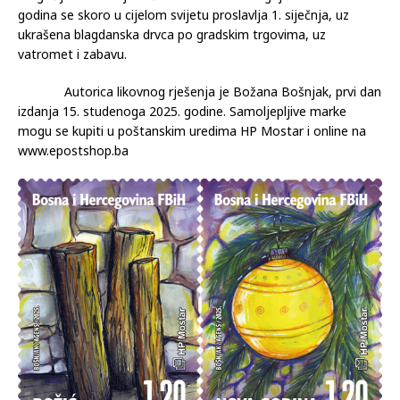
na Badnju večer unose u kuću i stave na ognjište da gore.
Ovaj običaj unošenja
badnjaka
zadržao se do danas u nešto
drugačijem obliku jer više nema vatre na ognjištima. Nova
godina se skoro u cijelom svijetu proslavlja 1. siječnja, uz
ukrašena blagdanska drvca po gradskim trgovima, uz
vatromet i zabavu.
Autorica likovnog rješenja je Božana Bošnjak, prvi dan
izdanja 15. studenoga 2025. godine. Samoljepljive marke
mogu se kupiti u poštanskim uredima HP Mostar i online na
www.epostshop.ba