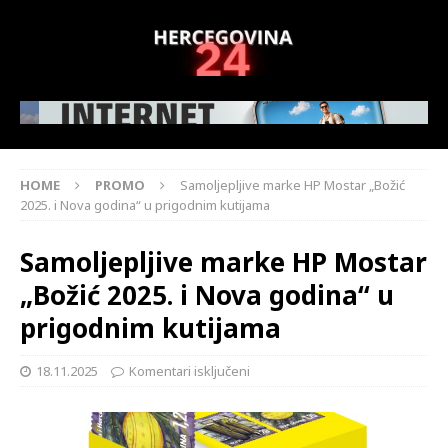
HOME
PROMO
Samoljepljive marke HP Mostar „Božić
2025. i Nova godina“ u prigodnim kutijama
Samoljepljive marke HP Mostar
„Božić 2025. i Nova godina“ u
prigodnim kutijama
18.11.2025
Komentari isključeni