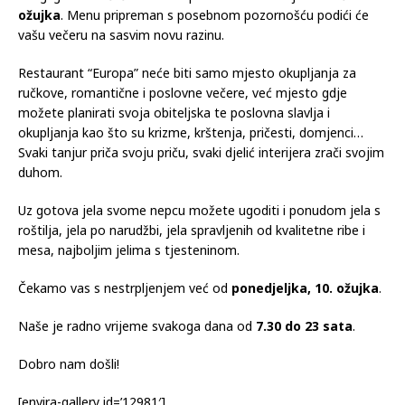
ožujka
. Menu pripreman s posebnom pozornošću podići će
vašu večeru na sasvim novu razinu.
Restaurant “Europa” neće biti samo mjesto okupljanja za
ručkove, romantične i poslovne večere, već mjesto gdje
možete planirati svoja obiteljska te poslovna slavlja i
okupljanja kao što su krizme, krštenja, pričesti, domjenci…
Svaki tanjur priča svoju priču, svaki djelić interijera zrači svojim
duhom.
Uz gotova jela svome nepcu možete ugoditi i ponudom jela s
roštilja, jela po narudžbi, jela spravljenih od kvalitetne ribe i
mesa, najboljim jelima s tjesteninom.
Čekamo vas s nestrpljenjem već od
ponedjeljka, 10. ožujka
.
Naše je radno vrijeme svakoga dana od
7.30 do 23 sata
.
Dobro nam došli!
[envira-gallery id=’12981′]