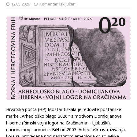
12.05.2026
Komentari isključeni
Hrvatska pošta (HP) Mostar tiskala je redovite poštanske
marke „Arheološko blago 2026.“ s motivom Domicijanove
hiberne (Rimski vojni logor na Gračinama – Ljubuški),
nacionalnog spomenik BiH od 2003. Arheološka istraživanja,
koja su provedena pod nadzorom arheologa dr. sc. Mirka