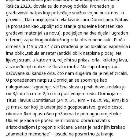
Rašića 2023., dovela su do novog otkrića. Pronađen je
građevinski natpis koji potvrđuje snažnu vojnu prisutnost u
provinciji Dalmaciji tijekom vladavine cara Domicijana. Natpis
je pronađen kao „spolij“ (dio starije građevine korišten kao
građevni materijal za novu), podijeljen na dva dijela i ugrađen
u temelj zapadnog polukružnog zida obrambene kule. Ploča
dimenzija 119 x 70 x 17 cm izrađena je od lokalnog vapnenca i
ima oblik „tabula ansata“ (antički oblik natpisne ploče). Na
lijevoj strani, u kutovima, reljefni su prikazi orla i krilatog lava,
a između njih nalazi se floralni motiv. Na suprotnoj strani
sačuvane su kandže orla, što nam sugerira da je reljef zrcalni.
U pronađenom natpisu Domicijan se spominje kao
nalogodavac izgradnje, veličina slova u prvih devet redaka je
od 3,5 do 5 cm te 2,5 cm u posljednjem redu. Domicijan –
Titus Flavius Domitianus (24. X. 51., Rim – 18. IX. 96., Rim) bio
je rimski car koji je unaprijedio gospodarstvo, gradio ceste,
obnovio Rim opustošen požarima te pomagao umjetnike.
Ubijen je kada se počeo nemilosrdno obračunavati s
aristokracijom i progoniti kršćane. Senat je nad njim izrekao
„damnatio memoriae“ – osudu na posmrtno zatiranje,