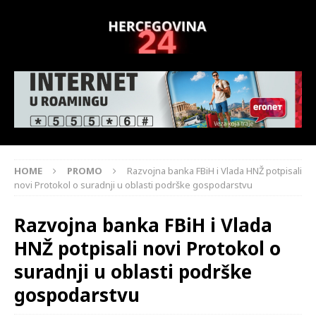
HOME
PROMO
Razvojna banka FBiH i Vlada HNŽ potpisali
novi Protokol o suradnji u oblasti podrške gospodarstvu
Razvojna banka FBiH i Vlada
HNŽ potpisali novi Protokol o
suradnji u oblasti podrške
gospodarstvu