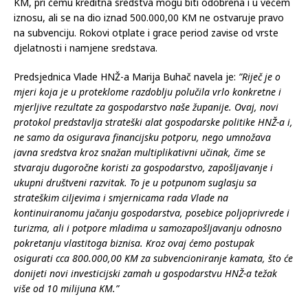
KM, pri čemu kreditna sredstva mogu biti odobrena i u većem
iznosu, ali se na dio iznad 500.000,00 KM ne ostvaruje pravo
na subvenciju. Rokovi otplate i grace period zavise od vrste
djelatnosti i namjene sredstava.
Predsjednica Vlade HNŽ-a Marija Buhač navela je:
”Riječ je o
mjeri koja je u proteklome razdoblju polučila vrlo konkretne i
mjerljive rezultate za gospodarstvo naše županije. Ovaj, novi
protokol predstavlja strateški alat gospodarske politike HNŽ-a i,
ne samo da osigurava financijsku potporu, nego umnožava
javna sredstva kroz snažan multiplikativni učinak, čime se
stvaraju dugoročne koristi za gospodarstvo, zapošljavanje i
ukupni društveni razvitak. To je u potpunom suglasju sa
strateškim ciljevima i smjernicama rada Vlade na
kontinuiranomu jačanju gospodarstva, posebice poljoprivrede i
turizma, ali i potpore mladima u samozapošljavanju odnosno
pokretanju vlastitoga biznisa. Kroz ovaj ćemo postupak
osigurati cca 800.000,00 KM za subvencioniranje kamata, što će
donijeti novi investicijski zamah u gospodarstvu HNŽ-a težak
više od 10 milijuna KM.”