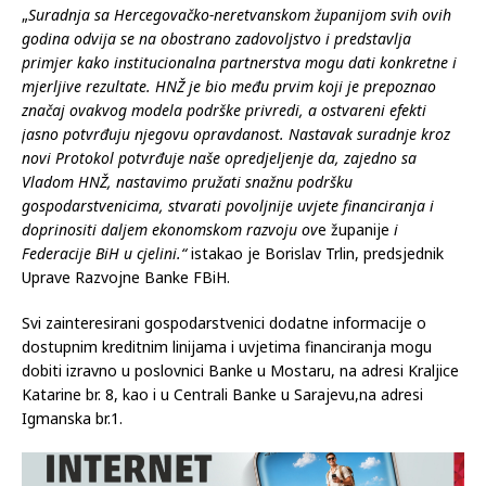
„
Suradnja sa Hercegovačko-neretvanskom županijom svih ovih
godina odvija se na obostrano zadovoljstvo i predstavlja
primjer kako institucionalna partnerstva mogu dati konkretne i
mjerljive rezultate. HNŽ je bio među prvim koji je prepoznao
značaj ovakvog modela podrške privredi, a ostvareni efekti
jasno potvrđuju njegovu opravdanost. Nastavak suradnje kroz
novi Protokol potvrđuje naše opredjeljenje da, zajedno sa
Vladom HNŽ, nastavimo pružati snažnu podršku
gospodarstvenicima, stvarati povoljnije uvjete financiranja i
doprinositi daljem ekonomskom razvoju ov
e županije
i
Federacije BiH u cjelini.“
istakao je Borislav Trlin, predsjednik
Uprave Razvojne Banke FBiH.
Svi zainteresirani gospodarstvenici dodatne informacije o
dostupnim kreditnim linijama i uvjetima financiranja mogu
dobiti izravno u poslovnici Banke u Mostaru, na adresi Kraljice
Katarine br. 8, kao i u Centrali Banke u Sarajevu,na adresi
Igmanska br.1.