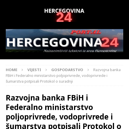
HOME
VIJESTI
GOSPODARSTVO
Razvojna banka
FBiH i Federalno ministarstvo poljoprivrede, vodoprivrede i
šumarstva potpisali Protokol o suradnji
Razvojna banka FBiH i
Federalno ministarstvo
poljoprivrede, vodoprivrede i
šumarstva potpisali Protokol o