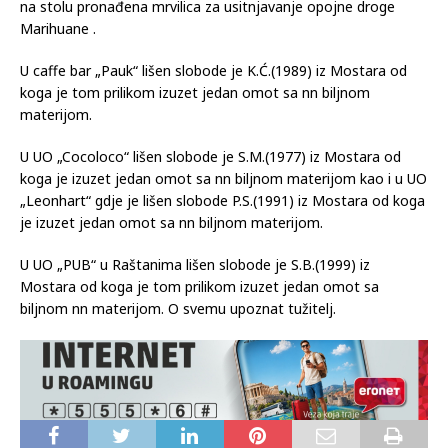
na stolu pronađena mrvilica za usitnjavanje opojne droge
Marihuane .
U caffe bar „Pauk“ lišen slobode je K.Ć.(1989) iz Mostara od
koga je tom prilikom izuzet jedan omot sa nn biljnom
materijom.
U UO „Cocoloco“ lišen slobode je S.M.(1977) iz Mostara od
koga je izuzet jedan omot sa nn biljnom materijom kao i u UO
„Leonhart“ gdje je lišen slobode P.S.(1991) iz Mostara od koga
je izuzet jedan omot sa nn biljnom materijom.
U UO „PUB“ u Raštanima lišen slobode je S.B.(1999) iz
Mostara od koga je tom prilikom izuzet jedan omot sa
biljnom nn materijom. O svemu upoznat tužitelj.