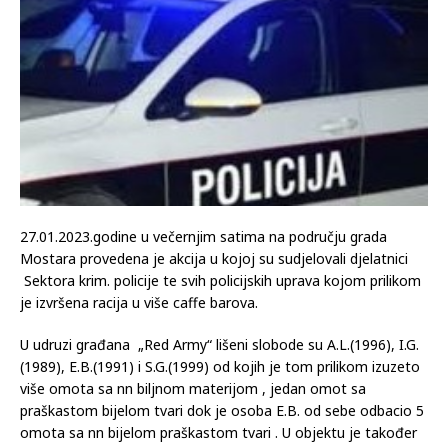
27.01.2023.godine u večernjim satima na području grada
Mostara provedena je akcija u kojoj su sudjelovali djelatnici
Sektora krim. policije te svih policijskih uprava kojom prilikom
je izvršena racija u više caffe barova.
U udruzi građana „Red Army“ lišeni slobode su A.L.(1996), I.G.
(1989), E.B.(1991) i S.G.(1999) od kojih je tom prilikom izuzeto
više omota sa nn biljnom materijom , jedan omot sa
praškastom bijelom tvari dok je osoba E.B. od sebe odbacio 5
omota sa nn bijelom praškastom tvari . U objektu je također