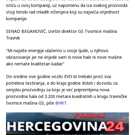
bojazni da će isti slučaj biti i sa dostavnim električnim vozilom,
ističu u ovoj kompaniji, uz napomenu da iza svakog proizvoda
stoji timski rad mladih inženjera koji su najveća vrijednost
kompanije.
SENAD BEGANOVIĆ, izvršni direktor GS Tvornice mašina
Travnik
“Mi najviše energije ulažemo u svoje ljude, u njihovo
obrazovanje jer ne vrijede vam ni nove hale ni nove mašine
ako nemate kvalitetan kadar.”
Do sredine ove godine vozilo EVO bi trebalo proći sva
potrebna testiranja, a do kraja godine dobiti i dozvolu za
serijsku proizvodnju za koju je već pripremljena nova
proizvodna hala od 3.200 metara kvadratnih u krugu travničke
tvornice mašina GS, piše
BHRT.