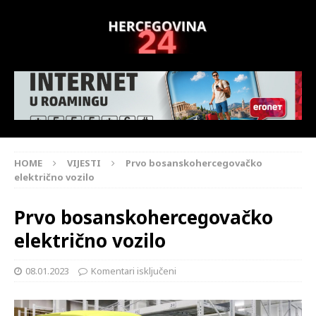
HOME
VIJESTI
Prvo bosanskohercegovačko
električno vozilo
Prvo bosanskohercegovačko
električno vozilo
08.01.2023
Komentari isključeni