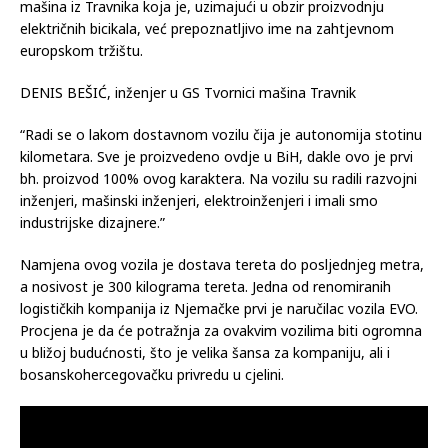
mašina iz Travnika koja je, uzimajući u obzir proizvodnju
električnih bicikala, već prepoznatljivo ime na zahtjevnom
europskom tržištu.
DENIS BEŠIĆ, inženjer u GS Tvornici mašina Travnik
“Radi se o lakom dostavnom vozilu čija je autonomija stotinu
kilometara. Sve je proizvedeno ovdje u BiH, dakle ovo je prvi
bh. proizvod 100% ovog karaktera. Na vozilu su radili razvojni
inženjeri, mašinski inženjeri, elektroinženjeri i imali smo
industrijske dizajnere.”
Namjena ovog vozila je dostava tereta do posljednjeg metra,
a nosivost je 300 kilograma tereta. Jedna od renomiranih
logističkih kompanija iz Njemačke prvi je naručilac vozila EVO.
Procjena je da će potražnja za ovakvim vozilima biti ogromna
u bližoj budućnosti, što je velika šansa za kompaniju, ali i
bosanskohercegovačku privredu u cjelini.