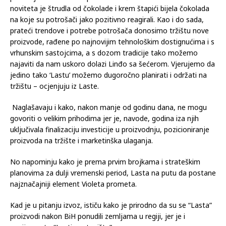
noviteta je štrudla od čokolade i krem štapići bijela čokolada
na koje su potrošači jako pozitivno reagirali. Kao i do sada,
prateći trendove i potrebe potrošača donosimo tržištu nove
proizvode, rađene po najnovijim tehnološkim dostignućima i s
vrhunskim sastojcima, a s dozom tradicije tako možemo
najaviti da nam uskoro dolazi Linđo sa šećerom. Vjerujemo da
jedino tako ‘Lastu’ možemo dugoročno planirati i održati na
tržištu – ocjenjuju iz Laste.
Naglašavaju i kako, nakon manje od godinu dana, ne mogu
govoriti o velikim prihodima jer je, navode, godina iza njih
uključivala finalizaciju investicije u proizvodnju, pozicioniranje
proizvoda na tržište i marketinška ulaganja.
No napominju kako je prema prvim brojkama i strateškim
planovima za dulji vremenski period, Lasta na putu da postane
najznačajniji element Violeta prometa.
Kad je u pitanju izvoz, ističu kako je prirodno da su se “Lasta”
proizvodi nakon BiH ponudili zemljama u regiji, jer je i