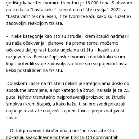
godišnji kapacitet tvornice trenutno je 13 000 tona. S obzirom
na to da su “Lasta keksi” krenuli na tržište u veljači 2022., a
“Lasta vafli” tek na jesen, iz te tvornice kažu kako su izuzetno
zadovoljni reakcijom tržišta.
– Neke kategorije kao što su štrudle i krem štapići nadmašili
su naša očekivanja i planove. Pa prema tome, možemo
očekivati daljnji rast Lasta udjela na tržištu – kazali su u
razgovoru za Fenu iz čapljinske tvornice i dodali kako su im
kupci potvrdili svoje zadovoljstvo time što su pojedini Lasta
keksi postali lideri na tržištu.
Dolaskom Laste na tržište u nekim je kategorijama došlo do
apsolutne promjene, a npr. kategorija štrudli narasla je za 2,5
puta. Njihovi trenutačno najprodavaniji proizvodi su štrudla
smokva i krem štapići, a kako kažu, ti su proizvodi pokazali
najbolje rezultate i najveći su predstavnici prepoznatljivosti
Laste.
– Ostali proizvodi također imaju odlične rezultate što
pokazuju svakodnevne potrebe tržišta. Od dominantnih