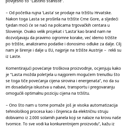
povijesno to “Lastino stanište”.
– Od početka rujna ‘Lasta’ se prodaje na tržištu Hrvatske.
Nakon toga Lasta se proširila na tržište Crne Gore, a sljedeći
tjedan moći će se naći na policama trgovačkih centara u
Slovenije. Ovako velik projekat i ‘Lasta’ kao brand nam ne
dozvoljavaju da pravimo ogromne korake, već idemo tržište
po tržište, analiziramo podatke i donosimo odluke za dalje. Cilj
nam je širenje i dalje u EU, najprije na tržište Austrije – rekli su
iz Laste.
Komentirajući povećanje troškova proizvodnje, ocjenjuju kako
je “Lasta možda poletjela u najgorem mogućem trenutku što
se toga tiče povećanja cijena sirovina i energenata”, no da su
im dosadašnja iskustva u nabavi, transportu i pregovaranju
omogućili optimalnu poziciju cijena na tržištu.
– Ono što nam u tome pomaže još je visoka automatizacija
tehnološkog procesa kao i činjenica da električnu struju
dobivamo iz 2.000 solarnih panela koji se nalaze na krovu naše
tvornice. To sve vodi ka konkurentnijem proizvodu”, kažu iz