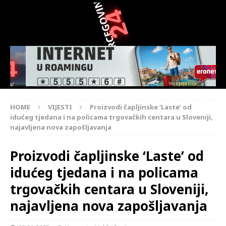
HOME
VIJESTI
Proizvodi čapljinske ‘Laste’ od
idućeg tjedana i na policama trgovačkih centara u Sloveniji,
najavljena nova zapošljavanja
Proizvodi čapljinske ‘Laste’ od
idućeg tjedana i na policama
trgovačkih centara u Sloveniji,
najavljena nova zapošljavanja