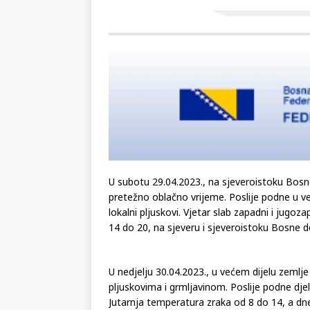
[ 02.08.2026 ]
GP Gabela Polj
[ 29.07.2026 ]
Na današnji da
(video)
KULTURA
[ 07.08.2026 ]
Srpski povjesni
pripada
REGIJA
U subotu 29.04.2023., na sjeveroistoku Bosn
pretežno oblačno vrijeme. Poslije podne u v
lokalni pljuskovi. Vjetar slab zapadni i jugo
14 do 20, na sjeveru i sjeveroistoku Bosne d
U nedjelju 30.04.2023., u većem dijelu zemlj
pljuskovima i grmljavinom. Poslije podne djeli
Jutarnja temperatura zraka od 8 do 14, a dn