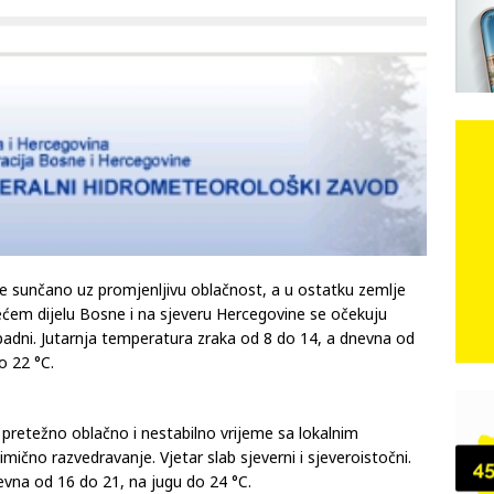
e: Vozači satima čekaju, dok se drugi ubacuju sa strane
VIJESTI
n, 29. srpnja 2018, preminuo je glazbeni genij Oliver Dragojević
čar o Oluji: Hrvati imaju što slaviti, dobili su ono što im povijesno
e sunčano uz promjenljivu oblačnost, a u ostatku zemlje
ećem dijelu Bosne i na sjeveru Hercegovine se očekuju
zapadni. Jutarnja temperatura zraka od 8 do 14, a dnevna od
o 22 °C.
e pretežno oblačno i nestabilno vrijeme sa lokalnim
mično razvedravanje. Vjetar slab sjeverni i sjeveroistočni.
evna od 16 do 21, na jugu do 24 °C.