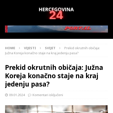
HOME
VIJESTI
SVIJET
Prekid okrutnih običaja:
Južna Koreja konačno staje na kraj jedenju pasa?
Prekid okrutnih običaja: Južna
Koreja konačno staje na kraj
jedenju pasa?
09.01.2024
Komentari isključeni