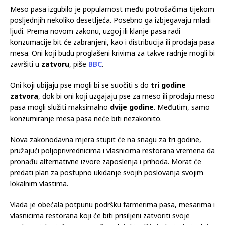
godine ukinuti klanje i prodaju pasa zbog njihova mesa. Zakon
ima za cilj okončati praksu jedenja pasa koja traje stoljećima.
Meso pasa izgubilo je popularnost među potrošačima tijekom
posljednjih nekoliko desetljeća. Posebno ga izbjegavaju mladi
ljudi. Prema novom zakonu, uzgoj ili klanje pasa radi
konzumacije bit će zabranjeni, kao i distribucija ili prodaja pasa
mesa. Oni koji budu proglašeni krivima za takve radnje mogli bi
završiti u
zatvoru
, piše
BBC
.
Oni koji ubijaju pse mogli bi se suočiti s do
tri godine
zatvora
, dok bi oni koji uzgajaju pse za meso ili prodaju meso
pasa mogli služiti maksimalno
dvije godine
. Međutim, samo
konzumiranje mesa pasa neće biti nezakonito.
Nova zakonodavna mjera stupit će na snagu za tri godine,
pružajući poljoprivrednicima i vlasnicima restorana vremena da
pronađu alternativne izvore zaposlenja i prihoda. Morat će
predati plan za postupno ukidanje svojih poslovanja svojim
lokalnim vlastima.