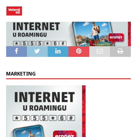
Skupine za zaštitu prava životinja, koje su dugo zagovarale
zabranu, pohvalile su ishod glasanja u utorak.
MARKETING