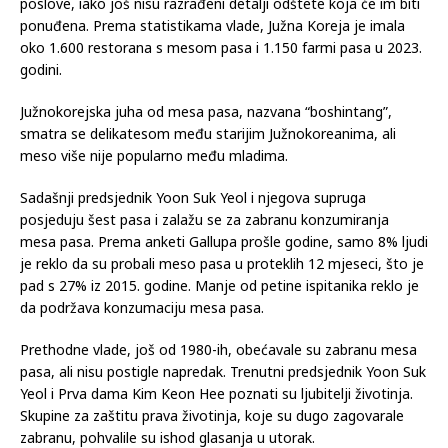
Vlada je obećala potpunu podršku farmerima pasa, mesarima i
vlasnicima restorana koji će biti prisiljeni zatvoriti svoje
poslove, iako još nisu razrađeni detalji odštete koja će im biti
ponuđena. Prema statistikama vlade, Južna Koreja je imala
oko 1.600 restorana s mesom pasa i 1.150 farmi pasa u 2023.
godini.
Južnokorejska juha od mesa pasa, nazvana “boshintang”,
smatra se delikatesom među starijim Južnokoreanima, ali
meso više nije popularno među mladima.
Sadašnji predsjednik Yoon Suk Yeol i njegova supruga
posjeduju šest pasa i zalažu se za zabranu konzumiranja
mesa pasa. Prema anketi Gallupa prošle godine, samo 8% ljudi
je reklo da su probali meso pasa u proteklih 12 mjeseci, što je
pad s 27% iz 2015. godine. Manje od petine ispitanika reklo je
da podržava konzumaciju mesa pasa.
Prethodne vlade, još od 1980-ih, obećavale su zabranu mesa
pasa, ali nisu postigle napredak. Trenutni predsjednik Yoon Suk
Yeol i Prva dama Kim Keon Hee poznati su ljubitelji životinja.