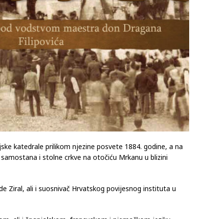
injske katedrale prilikom njezine posvete 1884. godine, a na
 samostana i stolne crkve na otočiću Mrkanu u blizini
de Ziral, ali i suosnivač Hrvatskog povijesnog instituta u