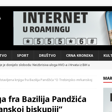
TVO
SPORT
DRUŠTVO
CRNA KRONIKA
KUL
e je donijelo slobodu: Neizbrisiva uloga HVO-a i Hrvata iz BiH u
SKI RAT
MAR
stavljena knjiga fra Bazilija Pandžića “O Trebinjsko-mrkanskoj
pobjede: Večer u kojoj Knin, iseljena i domovinska Hrvatska dišu
DOMOVINSKI RAT
a fra Bazilija Pandžića
d iz sažetka dnevnih događaja za protekli vikend
CRNA
nskoj biskupiji”