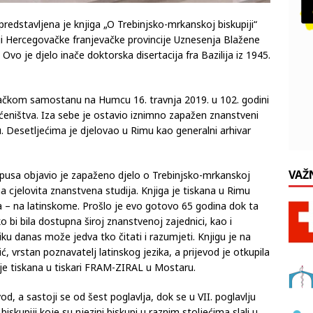
edstavljena je knjiga „O Trebinjsko-mrkanskoj biskupiji“
ciji Hercegovačke franjevačke provincije Uznesenja Blažene
 Ovo je djelo inače doktorska disertacija fra Bazilija iz 1945.
jevačkom samostanu na Humcu 16. travnja 2019. u 102. godini
većeništva. Iza sebe je ostavio iznimno zapažen znanstveni
u. Desetljećima je djelovao u Rimu kao generalni arhivar
VAŽ
sa objavio je zapaženo djelo o Trebinjsko-mrkanskoj
na cjelovita znanstvena studija. Knjiga je tiskana u Rimu
a – na latinskome. Prošlo je evo gotovo 65 godina dok ta
ko bi bila dostupna široj znanstvenoj zajednici, kao i
ziku danas može jedva tko čitati i razumjeti. Knjigu je na
, vrstan poznavatelj latinskog jezika, a prijevod je otkupila
 je tiskana u tiskari FRAM-ZIRAL u Mostaru.
jevod, a sastoji se od šest poglavlja, dok se u VII. poglavlju
iskupiji koje su njezini biskupi u raznim stoljećima slali u