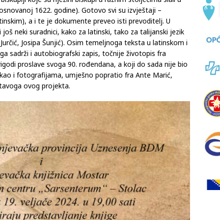
(osnovanoj 1622. godine). Gotovo svi su izvještaji –
atinskim), a i te je dokumente preveo isti prevoditelj. U
i još neki suradnici, kako za latinski, tako za talijanski jezik
 Jurčić, Josipa Šunjić). Osim temeljnoga teksta u latinskom i
ga sadrži i autobiografski zapis, točnije životopis fra
rigodi proslave svoga 90. rođendana, a koji do sada nije bio
a, kao i fotografijama, umješno popratio fra Ante Marić,
 čitavoga ovog projekta.