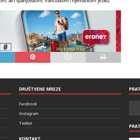
kom, ali i španjolskom, francuskom i njemačkom jeziku.
DRUŠTVENE MREZE
PRAT
Facebook
Instagram
Twitter
PRA
KONTAKT