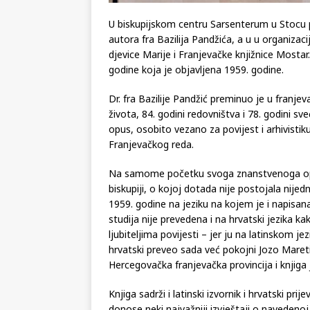
U biskupijskom centru Sarsenterum u Stocu pr
autora fra Bazilija Pandžića, a u u organiza
djevice Marije i Franjevačke knjižnice Mostar.
godine koja je objavljena 1959. godine.
Dr. fra Bazilije Pandžić preminuo je u fran
života, 84. godini redovništva i 78. godini s
opus, osobito vezano za povijest i arhivistik
Franjevačkog reda.
Na samome početku svoga znanstvenoga opu
biskupiji, o kojoj dotada nije postojala nijed
1959. godine na jeziku na kojem je i napisan
studija nije prevedena i na hrvatski jezika ka
ljubiteljima povijesti – jer ju na latinskom je
hrvatski preveo sada već pokojni Jozo Maretić
Hercegovačka franjevačka provincija i knjiga
Knjiga sadrži i latinski izvornik i hrvatski pri
donose neki najvažniji izvještaji o navedenoj b