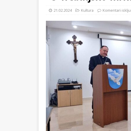
[ 02.08.2026 ]
GP Gabela Polj
21.02.2024
Kultura
Komentari isklju
[ 29.07.2026 ]
Na današnji da
(video)
KULTURA
[ 28.07.2026 ]
Uhićen napadač
snimke potjere i hvatanja muš
[ 06.08.2026 ]
Vrhunac toplins