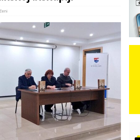
e: Vozači satima čekaju, dok se drugi ubacuju sa strane
VIJESTI
čeni
n, 29. srpnja 2018, preminuo je glazbeni genij Oliver Dragojević
 iz Međugorja; ‘Slobodna Dalmacija‘ u posjedu dramatične
karca u polju kod granice!
CRNA KRONIKA
kog vala. Svježije u petak. Negdje stižu i pljuskovi.
VRIJEME