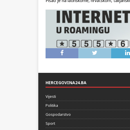
Pisao je na latinskome, hrvatskom, talijans
HERCEGOVINA24.BA
Vijesti
Politika
Gospodarstvo
Sport