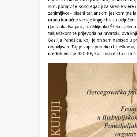
Rim, ponajviše Kongregaciji za širenje vjere 
zanimljivo! – pisani talijanskim jezikom (ne l
izradu konačne verzije knjige bili su uključeni 
(Jadranka Bagarić, fra Miljenko Šteko, Jelena
talijanskom te prijevoda na hrvatski, ova knji
Bazilija Pandžića, koji je on sam napisao u p
objavljivan. Taj je zapis priredio i bilješkam
urednik edicije RECIPE, koji i inače stoji iza