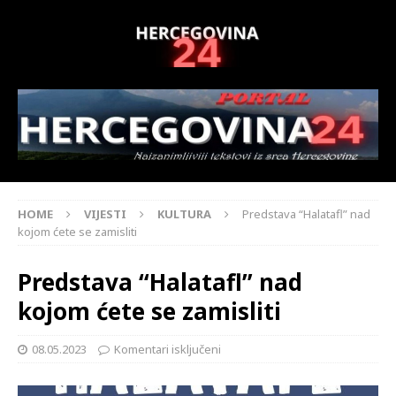
HOME
VIJESTI
KULTURA
Predstava “Halatafl” nad
kojom ćete se zamisliti
Predstava “Halatafl” nad
kojom ćete se zamisliti
08.05.2023
Komentari isključeni