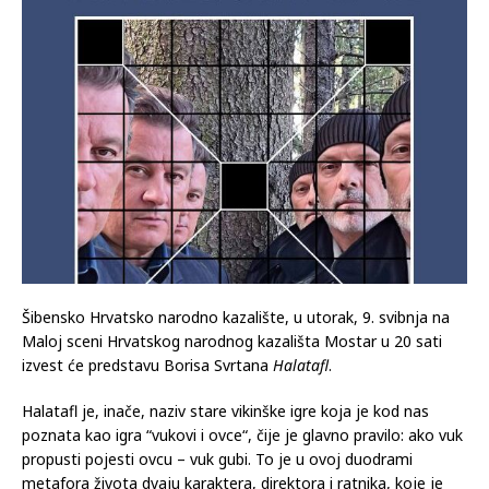
Šibensko Hrvatsko narodno kazalište, u utorak, 9. svibnja na
Maloj sceni Hrvatskog narodnog kazališta Mostar u 20 sati
izvest će predstavu Borisa Svrtana
Halatafl
.
Halatafl je, inače, naziv stare vikinške igre koja je kod nas
poznata kao igra “vukovi i ovce“, čije je glavno pravilo: ako vuk
propusti pojesti ovcu – vuk gubi. To je u ovoj duodrami
metafora života dvaju karaktera, direktora i ratnika, koje je