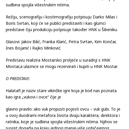
sudbina spojila višestrukim nitima.
Režiju, scenografiju i kostimografiju potpisuju Darko Milas i
Boris Svrtan, koji će se publici predstaviti i kao glumci
predstave čiju produkciju potpisuje također HNK u Šibeniku.
Glasovi: Jakov Bilić, Franka Klarić, Petra Svrtan, Kim Končar,
Ines Bojanić i Rajko Minković.
Predstavu realizira Mostarsko proljeće u suradnji s HNK
Mostar,a ulaznice se mogu rezervirati i kupiti u HNK Mostar.
O PREDSTAVI:
Halatafl je naziv stare vikinške igre koja je kod nas poznata
kao igra „vukovi i ovce“ čije je
glavno pravilo: ako vuk propusti pojesti ovcu – vuk gubi. To je
u ovoj duodrami metafora života dvaju karaktera, direktora i
ratnika, koje je sudbina spojila višestrukim nitima. Njihov se
susret događa na kraju jednog manje-više uobičajenog