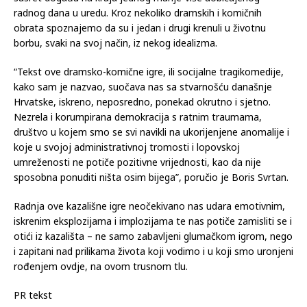
radnog dana u uredu. Kroz nekoliko dramskih i komičnih
obrata spoznajemo da su i jedan i drugi krenuli u životnu
borbu, svaki na svoj način, iz nekog idealizma.
“Tekst ove dramsko-komične igre, ili socijalne tragikomedije,
kako sam je nazvao, suočava nas sa stvarnošću današnje
Hrvatske, iskreno, neposredno, ponekad okrutno i sjetno.
Nezrela i korumpirana demokracija s ratnim traumama,
društvo u kojem smo se svi navikli na ukorijenjene anomalije i
koje u svojoj administrativnoj tromosti i lopovskoj
umreženosti ne potiče pozitivne vrijednosti, kao da nije
sposobna ponuditi ništa osim bijega”, poručio je Boris Svrtan.
Radnja ove kazališne igre neočekivano nas udara emotivnim,
iskrenim eksplozijama i implozijama te nas potiče zamisliti se i
otići iz kazališta – ne samo zabavljeni glumačkom igrom, nego
i zapitani nad prilikama života koji vodimo i u koji smo uronjeni
rođenjem ovdje, na ovom trusnom tlu.
PR tekst