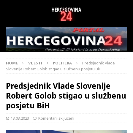
HOME
VIJESTI
POLITIKA
Predsjednik Vlade
Slovenije Robert Golob stigao u službenu posjetu BiH
Predsjednik Vlade Slovenije
Robert Golob stigao u službenu
posjetu BiH
13.03.2023
Komentari isključeni