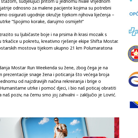
ganizirana na 4 km koje sudionici mogu rekreativno
ti stazom, sudjelujući pritom u jednomu hvale vrijednom
atrije odnosno za malene pacijente kojima su potrebni
imo osigurati ugodnije okružje tijekom njihova liječenja –
 utrke ”Spojimo korake, darujmo osmijeh!”
zito su ljubičaste boje i na prsima ih krasi mozaik s
 trkačice u pokretu, kreativno rješenje ekipe Shifta Mostar.
 mostarskih mostova tijekom ukupno 21 km Polumaratona
danja Mostar Run Weekenda su žene, zbog čega je na
jem prezentacije snage žena i poticanja što većega broja
ednomu od najzdravijih načina rekreiranja i brige o
 Humanitarne utrke i pomoć djeci, i bio naš poticaj obratiti
a naš poziv, na čemu smo joj zahvalni – zaključio je Lovrić.