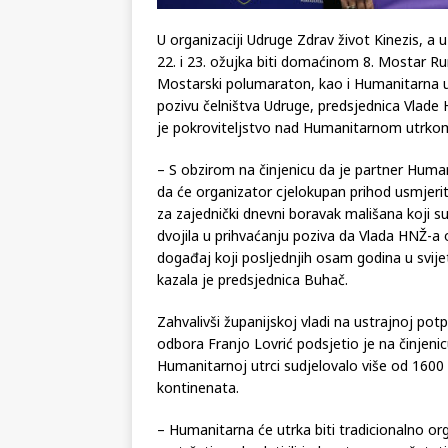
U organizaciji Udruge Zdrav život Kinezis, 
22. i 23. ožujka biti domaćinom 8. Mostar Ru
Mostarski polumaraton, kao i Humanitarna u
pozivu čelništva Udruge, predsjednica Vlade
je pokroviteljstvo nad Humanitarnom utrkom
– S obzirom na činjenicu da je partner Human
da će organizator cjelokupan prihod usmje
za zajednički dnevni boravak mališana koji su
dvojila u prihvaćanju poziva da Vlada HNŽ-a
događaj koji posljednjih osam godina u svije
kazala je predsjednica Buhač.
Zahvalivši županijskoj vladi na ustrajnoj pot
odbora Franjo Lovrić podsjetio je na činjen
Humanitarnoj utrci sudjelovalo više od 1600 t
kontinenata.