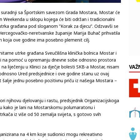
a u suradnji sa Športskim savezom Grada Mostara, Mostar će
n Weekenda u sklopu kojega će biti održan i tradicionalni
trka građana pod sloganom ”Korak za djecu”. Odzvavši se
 Hercegovačko-neretvanske županije Marija Buhač prihvatila
 koja ove godine ima posebno plemenit cilj.
itarne utrke građana Sveučilišna klinička bolnica Mostar i
riti na pomoć u opremanju dnevne sobe odnosno prostora
VAŽ
 na liječenju u Klinici za dječje bolesti SKB-a Mostar, nisam
 odnosno Ured predsjednice i ove godine stanu uz ovaj
t šalje jednu posebno pozitivnu priču iz našega Mostara –
pori njihovu djelovanju i rastu, predsjednik Organizacijskoga
icu kako je lani na Mostarskomu polumaratonu i
rkača iz više od 50 zemalja svijeta, s gotovo svih