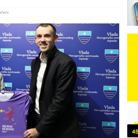
e: Vozači satima čekaju, dok se drugi ubacuju sa strane
VIJESTI
učeni
n, 29. srpnja 2018, preminuo je glazbeni genij Oliver Dragojević
čar o Oluji: Hrvati imaju što slaviti, dobili su ono što im povijesno