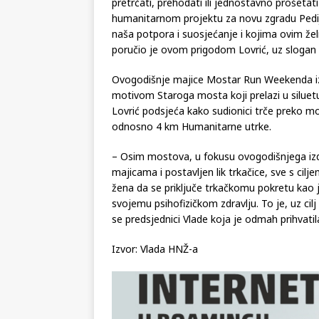
– Humanitarna će utrka biti tradicionalno or
pretrčati, prehodati ili jednostavno prošeta
humanitarnom projektu za novu zgradu Pedij
naša potpora i suosjećanje i kojima ovim žel
poručio je ovom prigodom Lovrić, uz slogan
Ovogodišnje majice Mostar Run Weekenda izra
motivom Staroga mosta koji prelazi u siluetu
Lovrić podsjeća kako sudionici trče preko
odnosno 4 km Humanitarne utrke.
– Osim mostova, u fokusu ovogodišnjega iz
majicama i postavljen lik trkačice, sve s cil
žena da se priključe trkačkomu pokretu kao j
svojemu psihofizičkom zdravlju. To je, uz cilj
se predsjednici Vlade koja je odmah prihvatil
Izvor: Vlada HNŽ-a