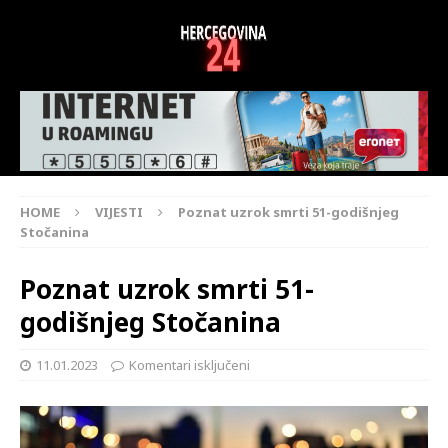
HOME
VIJESTI
Poznat uzrok smrti 51-godišnjeg
Stočanina
Poznat uzrok smrti 51-
godišnjeg Stočanina
11.01.2023
Komentari isključeni