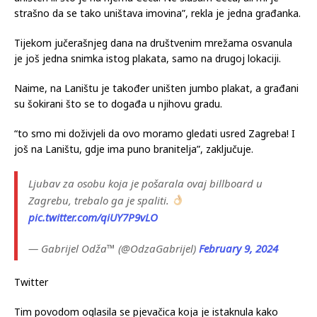
strašno da se tako uništava imovina”, rekla je jedna građanka.
Tijekom jučerašnjeg dana na društvenim mrežama osvanula
je još jedna snimka istog plakata, samo na drugoj lokaciji.
Naime, na Laništu je također uništen jumbo plakat, a građani
su šokirani što se to događa u njihovu gradu.
“to smo mi doživjeli da ovo moramo gledati usred Zagreba! I
još na Laništu, gdje ima puno branitelja”, zaključuje.
Ljubav za osobu koja je pošarala ovaj billboard u
Zagrebu, trebalo ga je spaliti.
pic.twitter.com/qiUY7P9vLO
— Gabrijel Odža™ (@OdzaGabrijel)
February 9, 2024
Twitter
Tim povodom oglasila se pjevačica koja je istaknula kako