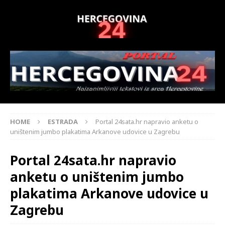
HOME
ESTRADA
Portal 24sata.hr napravio anketu o
uništenim jumbo plakatima Arkanove udovice u Zagrebu
Portal 24sata.hr napravio
anketu o uništenim jumbo
plakatima Arkanove udovice u
Zagrebu