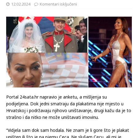
12.02.2024
Komentari isključeni
Portal 24sata.hr napravio je anketu, a mišljenja su
podijeljena. Dok jedni smatraju da plakatima nije mjesto u
Hrvatskoj i podržavaju njihovo uništavanje, drugi kažu da je to
strašno i da nitko ne može uništavati imovinu.
“Vidjela sam dok sam hodala. Ne znam je li gore što je plakat
uništen ili što je na njemu Ceca. Ne slušam Cecu, ali mi je