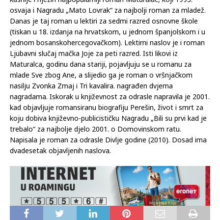
Marinković, potom rubriku kulture i Večernjakovu biblioteku
najboljih hrvatskih romana 20. stoljeća. Godine 1992. izlazi joj
prvi roman za djecu Mama, pazi pas!, a nekoliko mjeseci
kasnije i njezin najpopularniji roman Maturalac, koji 1993.
osvaja i Nagradu „Mato Lovrak“ za najbolji roman za mladež.
Danas je taj roman u lektiri za sedmi razred osnovne škole
(tiskan u 18. izdanja na hrvatskom, u jednom španjolskom i u
jednom bosanskohercegovačkom). Lektirni naslov je i roman
Ljubavni slučaj mačka Joje za peti razred. Isti likovi iz
Maturalca, godinu dana stariji, pojavljuju se u romanu za
mlade Sve zbog Ane, a slijedio ga je roman o vršnjačkom
nasilju Zvonka Zmaj i Tri kavalira. nagrađen dvjema
nagradama. Iskorak u književnost za odrasle napravila je 2001.
kad objavljuje romansiranu biografiju Perešin, život i smrt za
koju dobiva književno-publicističku Nagradu „Bili su prvi kad je
trebalo“ za najbolje djelo 2001. o Domovinskom ratu.
Napisala je roman za odrasle Divlje godine (2010). Dosad ima
dvadesetak objavljenih naslova.