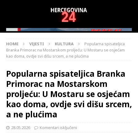
HOME
VIJESTI
KULTURA
Popularna spisateljica
Branka Primorac na Mostarskom proljeću: U Mostaru se osjećam
kao doma, ovdje svi dišu srcem, a ne plućima
Popularna spisateljica Branka
Primorac na Mostarskom
proljeću: U Mostaru se osjećam
kao doma, ovdje svi dišu srcem,
a ne plućima