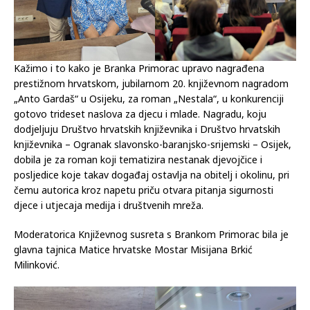
Kažimo i to kako je Branka Primorac upravo nagrađena
prestižnom hrvatskom, jubilarnom 20. književnom nagradom
„Anto Gardaš“ u Osijeku, za roman „Nestala“, u konkurenciji
gotovo trideset naslova za djecu i mlade. Nagradu, koju
dodjeljuju Društvo hrvatskih književnika i Društvo hrvatskih
književnika – Ogranak slavonsko-baranjsko-srijemski – Osijek,
dobila je za roman koji tematizira nestanak djevojčice i
posljedice koje takav događaj ostavlja na obitelj i okolinu, pri
čemu autorica kroz napetu priču otvara pitanja sigurnosti
djece i utjecaja medija i društvenih mreža.
Moderatorica Književnog susreta s Brankom Primorac bila je
glavna tajnica Matice hrvatske Mostar Misijana Brkić