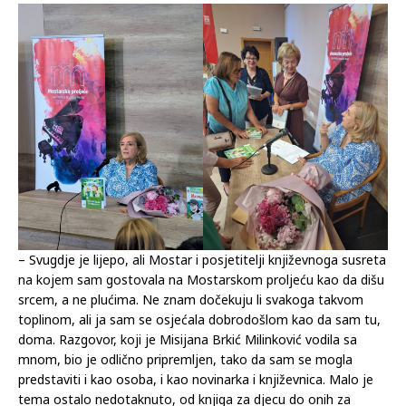
školama s djecom i odraslima izvan škola, pred različitom
publikom, no nigdje nije srdačnije dočekana kao u – Mostaru.
– Svugdje je lijepo, ali Mostar i posjetitelji književnoga susreta
na kojem sam gostovala na Mostarskom proljeću kao da dišu
srcem, a ne plućima. Ne znam dočekuju li svakoga takvom
toplinom, ali ja sam se osjećala dobrodošlom kao da sam tu,
doma. Razgovor, koji je Misijana Brkić Milinković vodila sa