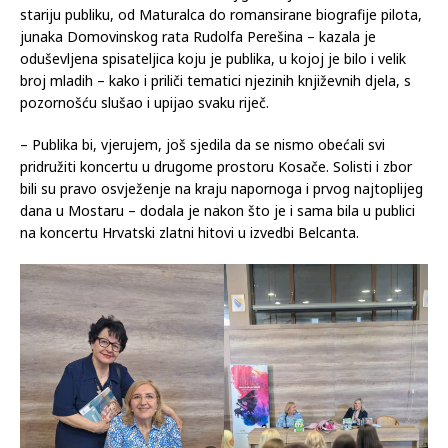
mnom, bio je odlično pripremljen, tako da sam se mogla
predstaviti i kao osoba, i kao novinarka i književnica. Malo je
tema ostalo nedotaknuto, od knjiga za djecu do onih za
stariju publiku, od Maturalca do romansirane biografije pilota,
junaka Domovinskog rata Rudolfa Perešina – kazala je
oduševljena spisateljica koju je publika, u kojoj je bilo i velik
broj mladih – kako i priliči tematici njezinih književnih djela, s
pozornošću slušao i upijao svaku riječ.
– Publika bi, vjerujem, još sjedila da se nismo obećali svi
pridružiti koncertu u drugome prostoru Kosače. Solisti i zbor
bili su pravo osvježenje na kraju napornoga i prvog najtoplijeg
dana u Mostaru – dodala je nakon što je i sama bila u publici
na koncertu Hrvatski zlatni hitovi u izvedbi Belcanta.