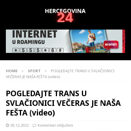
HOME
SPORT
POGLEDAJTE TRANS U SVLAČIONICI
VEČERAS JE NAŠA FEŠTA (video)
POGLEDAJTE TRANS U
SVLAČIONICI VEČERAS JE NAŠA
FEŠTA (video)
05.12.2022
Komentari isključeni