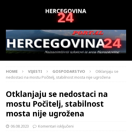
HOME
VIJESTI
GOSPODARSTVO
Otklanjaju se
nedostaci na mostu Počitelj, stabilnost mosta nije ugrožena
Otklanjaju se nedostaci na
mostu Počitelj, stabilnost
mosta nije ugrožena
06.08.2023
Komentari isključeni