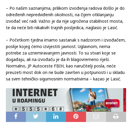
– Po našim saznanjima, prilikom izvođenja radova došlo je do
određenih nepredviđenih okolnosti, na čijem otklanjanju
izvođač već radi. Važno je da nije ugrožena stabilnost mosta,
te da neće biti nikakvih trajnih posljedica, naglasio je Lasić.
– Početkom tjedna imamo sastanak s nadzorom i izvođačem,
poslije kojeg ćemo izvijestiti javnost. Uglavnom, nema
potrebe za uznemiravanjem javnosti. To su stvari koje se
događaju, ali na izvođaču je da ih blagovremeno riješi.
Normalno, JP Autoceste FBIH, kao naručitelji posla, neće
preuzeti most dok on ne bude završen u potpunosti i u skladu
sa svim tehničko-sigurnosnim normativima – kazao je Lasić.