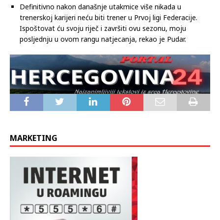
Nakon utakmice se oglasio na Facebooku i poručio da nakon
ove sezone više nikada neće biti trener saveznog prvoligaša.
Definitivno nakon današnje utakmice više nikada u
trenerskoj karijeri neću biti trener u Prvoj ligi Federacije.
Ispoštovat ću svoju riječ i završiti ovu sezonu, moju
posljednju u ovom rangu natjecanja, rekao je Pudar.
MARKETING