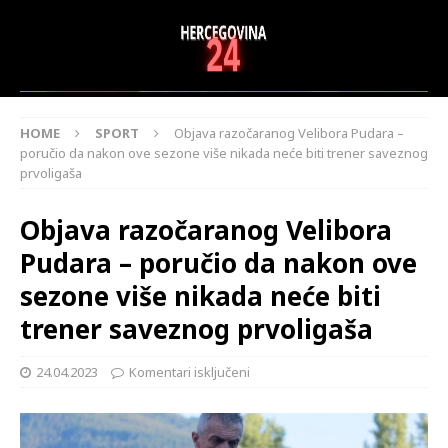
HOME
SPORT
Objava razočaranog Velibora Pudara –
poručio da nakon ove sezone više nikada neće biti trener saveznog
prvoligaša
Objava razočaranog Velibora
Pudara – poručio da nakon ove
sezone više nikada neće biti
trener saveznog prvoligaša
24.04.2023
Komentari isključeni