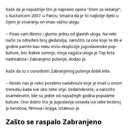
Kaže da je najvažnije što je napravio opera ”Dom za vešanje”,
s Kusturicom 2007. u Parizu. Smatra da je to najbolje djelo u
čijem je stvaranju on imao važnu ulogu.
– Pisao sam libreto i glumio jednu od glavnih uloga. Na neki
način za određeni broj gledatelja, naročito za one koje te 80-e
godine pamte kao neku vrstu eksplozije jugoslavenske pop-
kulture, bez ikakve sumnje, moja najjača uloga je Top lista
nadrealista i Zabranjeno pušenje, dodao je.
Kaže da su s osnutkom Zabranjenog pušenja dobili krila.
– Nosilo nas je neko posebno nadahnuće koje je imaš u onom
trenutku kada sve oko tebe vrije. Sedamdesete, a naročito
osamdesete, bile su jedne od najvažnijih godina popularne
kulture. Ono dobro što je Jugoslavija ostavila iza sebe bezbroj
je bendova, filmova i knjiga, istaknuo je.
Zašto se raspalo Zabranjeno