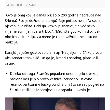
“Ovo je onaj koji je danas pričao o 200 godina nepravde nad
Srbima? Što je doživio amneziju? Nije pričao, ne sjeća se, nije
pjevao, nije ništa. Hebi ga, krhko je znanje”, “Ja već neko
vrijeme sumnjam da si ti kloc”, “Miki, šta god ko mislio, ipak
obojica volite Želju. Za mene je to najvažnije”, neke su od
reakcija.
Karajlić je jučer gostovao u emisiji “Nedjeljom u 2”, koju vodi
Aleksandar Stanković. On ga je, između ostalog, pitao je li
četnik.
Daleko od toga. Štaviše, pripadam onom dijelu srpskog
naciona koji je bio protiv četnika, odnosno, uslovno
rečeno, partizanski background, s tim što se sad pogled na
četnike razlikuje iz Sarajeva i Beograda – izjavio je.