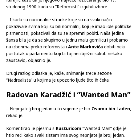
studenog 1990. kada su “Reformisti” izgubili izbore.
– I kada su nacionalne stranke koje su na svaki način
pokazivale svima koji su bili normalni, koji je imao iole političke
pismenosti, pokazivali da su se spremni pobiti. Naša jedina
šansa bila je da se skupimo u jednu malu gomilicu i probamo
na izborima preko reformista i
Ante Markovića
dobiti neki
postotak u parlamentu koji bi taj neizbježni sukob nekako
zaustavio, objasnio je.
Drugi razlog odlaska je, kaže, snimanje treće sezone
“Nadrealista” u kojima je upozorio ljude što ih čeka.
Radovan Karadžić i “Wanted Man”
– Neprijatelj broj jedan u to vrijeme je bio
Osama bin Laden
,
rekao je.
Komentirao je pjesmu s
Kusturicom “
Wanted Man” gdje je
htio reći kako svaki sistem ima svog neprijatelja broj jedan.