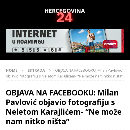
HOME
ESTRADA
OBJAVA NA FACEBOOKU: Milan Pavlović
objavio fotografiju s Neletom Karajlićem- “Ne može nam nitko ništa”
OBJAVA NA FACEBOOKU: Milan
Pavlović objavio fotografiju s
Neletom Karajlićem- “Ne može
nam nitko ništa”