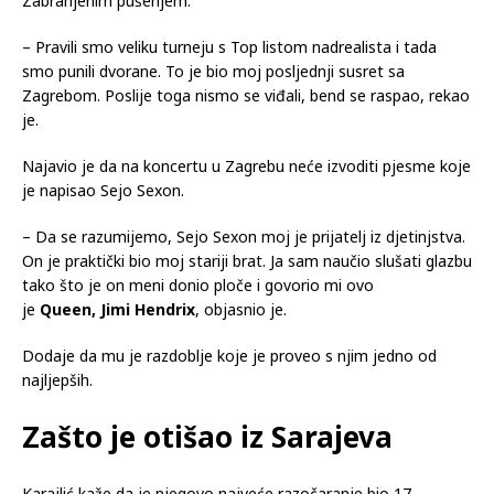
Zabranjenim pušenjem.
– Pravili smo veliku turneju s Top listom nadrealista i tada
smo punili dvorane. To je bio moj posljednji susret sa
Zagrebom. Poslije toga nismo se viđali, bend se raspao, rekao
je.
Najavio je da na koncertu u Zagrebu neće izvoditi pjesme koje
je napisao Sejo Sexon.
– Da se razumijemo, Sejo Sexon moj je prijatelj iz djetinjstva.
On je praktički bio moj stariji brat. Ja sam naučio slušati glazbu
tako što je on meni donio ploče i govorio mi ovo
je
Queen,
Jimi Hendrix
, objasnio je.
Dodaje da mu je razdoblje koje je proveo s njim jedno od
najljepših.
Zašto je otišao iz Sarajeva
Karajlić kaže da je njegovo najveće razočaranje bio 17.