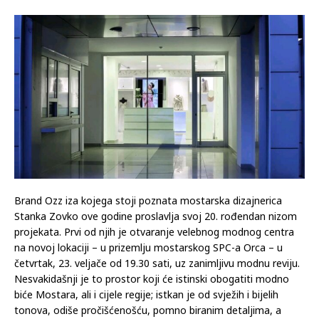
Brand Ozz iza kojega stoji poznata mostarska dizajnerica
Stanka Zovko ove godine proslavlja svoj 20. rođendan nizom
projekata. Prvi od njih je otvaranje velebnog modnog centra
na novoj lokaciji – u prizemlju mostarskog SPC-a Orca – u
četvrtak, 23. veljače od 19.30 sati, uz zanimljivu modnu reviju.
Nesvakidašnji je to prostor koji će istinski obogatiti modno
biće Mostara, ali i cijele regije; istkan je od svježih i bijelih
tonova, odiše pročišćenošću, pomno biranim detaljima, a