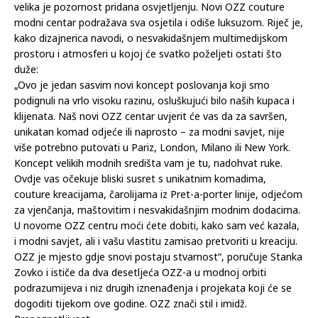
velika je pozornost pridana osvjetljenju. Novi OZZ couture
modni centar podražava sva osjetila i odiše luksuzom. Riječ je,
kako dizajnerica navodi, o nesvakidašnjem multimedijskom
prostoru i atmosferi u kojoj će svatko poželjeti ostati što
duže:
„Ovo je jedan sasvim novi koncept poslovanja koji smo
podignuli na vrlo visoku razinu, osluškujući bilo naših kupaca i
klijenata. Naš novi OZZ centar uvjerit će vas da za savršen,
unikatan komad odjeće ili naprosto – za modni savjet, nije
više potrebno putovati u Pariz, London, Milano ili New York.
Koncept velikih modnih središta vam je tu, nadohvat ruke.
Ovdje vas očekuje bliski susret s unikatnim komadima,
couture kreacijama, čarolijama iz Pret-a-porter linije, odjećom
za vjenčanja, maštovitim i nesvakidašnjim modnim dodacima.
U novome OZZ centru moći ćete dobiti, kako sam već kazala,
i modni savjet, ali i vašu vlastitu zamisao pretvoriti u kreaciju.
OZZ je mjesto gdje snovi postaju stvarnost“, poručuje Stanka
Zovko i ističe da dva desetljeća OZZ-a u modnoj orbiti
podrazumijeva i niz drugih iznenađenja i projekata koji će se
dogoditi tijekom ove godine. OZZ znači stil i imidž.