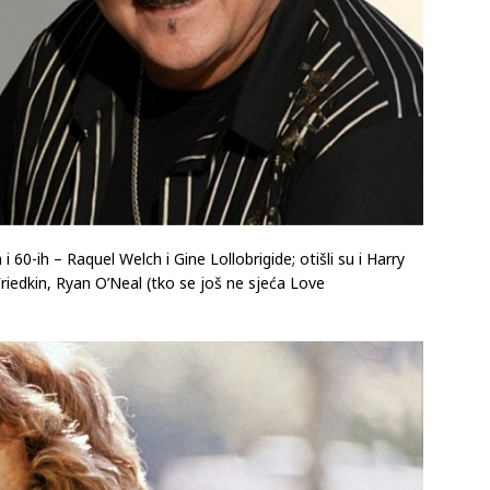
 i 60-ih – Raquel Welch i Gine Lollobrigide; otišli su i Harry
riedkin, Ryan O’Neal (tko se još ne sjeća Love