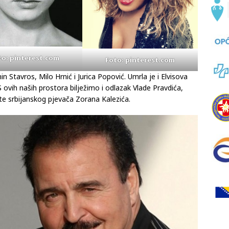
to: pinterest.com
Foto: pinterest.com
n Stavros, Milo Hrnić i Jurica Popović. Umrla je i Elvisova
 S ovih naših prostora bilježimo i odlazak Vlade Pravdića,
te srbijanskog pjevača Zorana Kalezića.