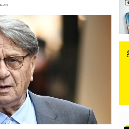
učeni
 iz Međugorja; ‘Slobodna Dalmacija‘ u posjedu dramatične
karca u polju kod granice!
CRNA KRONIKA
đugorje – Izjava povodom čina vandalizma
VIJESTI
e je donijelo slobodu: Neizbrisiva uloga HVO-a i Hrvata iz BiH u
SKI RAT