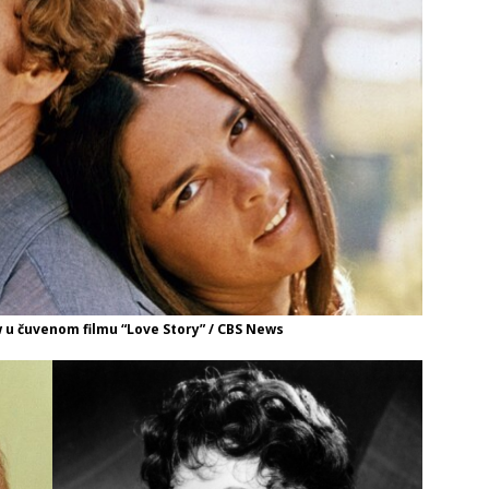
 u čuvenom filmu “Love Story” / CBS News