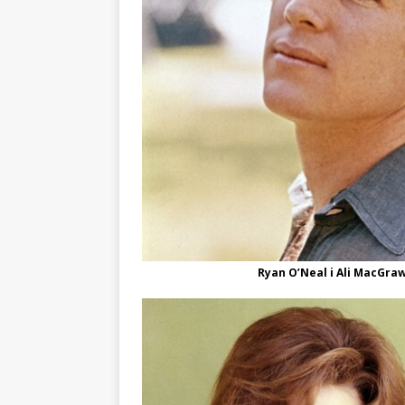
Ryan O’Neal i Ali MacGraw