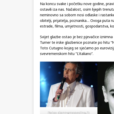
Na koncu svake i početku nove godine, pravi
ostavili iza nas. Nažalost, osim lijepih trenu
neminovno sa sobom nosi odlaske i rastanke. 
obitelji, prijatelja, poznanika… Ovoga puta n
estrade, filma, umjetnosti, gospodarstva, ko
Svijet glazbe ostao je bez pjevačice iznimna
Turner te irske glazbenice poznate po hitu 
Toto Cutugno kojeg se sjećamo po eurovizij
svevremenskom hitu “L’italiano”.
Foto: donnemagazine.it