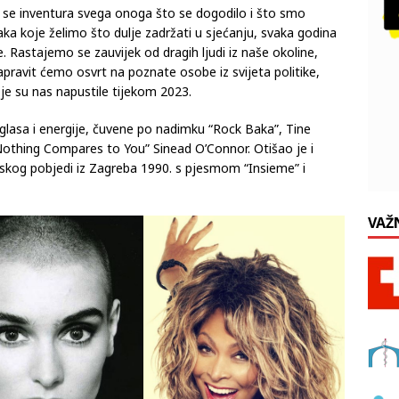
 se inventura svega onoga što se dogodilo i što smo
taka koje želimo što dulje zadržati u sjećanju, svaka godina
Rastajemo se zauvijek od dragih ljudi iz naše okoline,
apravit ćemo osvrt na poznate osobe iz svijeta politike,
je su nas napustile tijekom 2023.
 glasa i energije, čuvene po nadimku “Rock Baka”, Tine
“Nothing Compares to You” Sinead O’Connor. Otišao je i
skog pobjedi iz Zagreba 1990. s pjesmom “Insieme” i
VAŽ