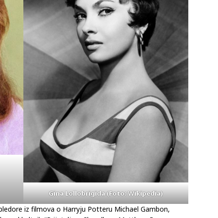
Gina Lollobrigida (Foto: Wikipedia)
mbledore iz filmova o Harryju Potteru Michael Gambon,