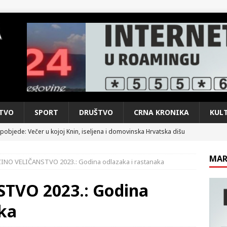
TVO
SPORT
DRUŠTVO
CRNA KRONIKA
KUL
pobjede: Večer u kojoj Knin, iseljena i domovinska Hrvatska dišu
DOMOVINSKI RAT
MAR
ZINO VELIČANSTVO 2023.: Godina odlazaka i rastanaka
d iz sažetka dnevnih događaja za protekli vikend
CRNA
TVO 2023.: Godina
e: Vozači satima čekaju, dok se drugi ubacuju sa strane
VIJESTI
aka
n, 29. srpnja 2018, preminuo je glazbeni genij Oliver Dragojević