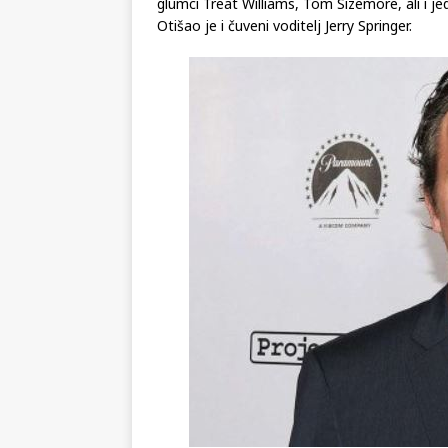
glumci Treat Williams, Tom Sizemore, ali i je
Otišao je i čuveni voditelj Jerry Springer.