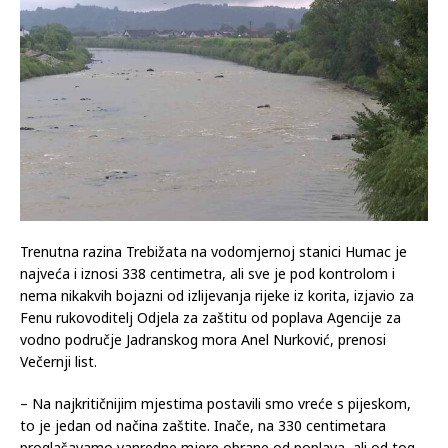
Trenutna razina Trebižata na vodomjernoj stanici Humac je
najveća i iznosi 338 centimetra, ali sve je pod kontrolom i
nema nikakvih bojazni od izlijevanja rijeke iz korita, izjavio za
Fenu rukovoditelj Odjela za zaštitu od poplava Agencije za
vodno područje Jadranskog mora Anel Nurković, prenosi
Večernji list.
– Na najkritičnijim mjestima postavili smo vreće s pijeskom,
to je jedan od načina zaštite. Inače, na 330 centimetara
proglašavamo vanredne mjere obrane od poplava, ali od tog