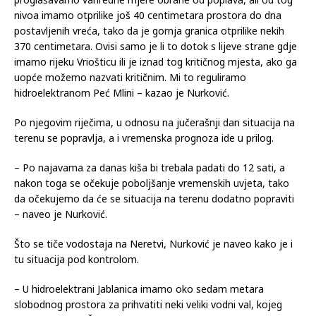
nivoa imamo otprilike još 40 centimetara prostora do dna
postavljenih vreća, tako da je gornja granica otprilike nekih
370 centimetara. Ovisi samo je li to dotok s lijeve strane gdje
imamo rijeku Vriošticu ili je iznad tog kritičnog mjesta, ako ga
uopće možemo nazvati kritičnim. Mi to reguliramo
hidroelektranom Peć Mlini – kazao je Nurković.
Po njegovim riječima, u odnosu na jučerašnji dan situacija na
terenu se popravlja, a i vremenska prognoza ide u prilog.
– Po najavama za danas kiša bi trebala padati do 12 sati, a
nakon toga se očekuje poboljšanje vremenskih uvjeta, tako
da očekujemo da će se situacija na terenu dodatno popraviti
– naveo je Nurković.
Što se tiče vodostaja na Neretvi, Nurković je naveo kako je i
tu situacija pod kontrolom.
– U hidroelektrani Jablanica imamo oko sedam metara
slobodnog prostora za prihvatiti neki veliki vodni val, kojeg