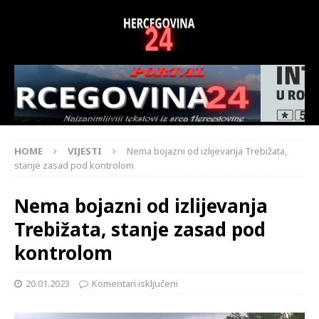
HOME
VIJESTI
Nema bojazni od izlijevanja Trebižata,
stanje zasad pod kontrolom
Nema bojazni od izlijevanja
Trebižata, stanje zasad pod
kontrolom
20.01.2023
Komentari isključeni