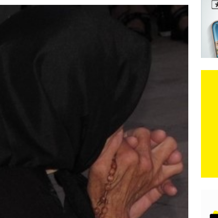
e: Vozači satima čekaju, dok se drugi ubacuju sa strane
VIJESTI
n, 29. srpnja 2018, preminuo je glazbeni genij Oliver Dragojević
čar o Oluji: Hrvati imaju što slaviti, dobili su ono što im povijesno