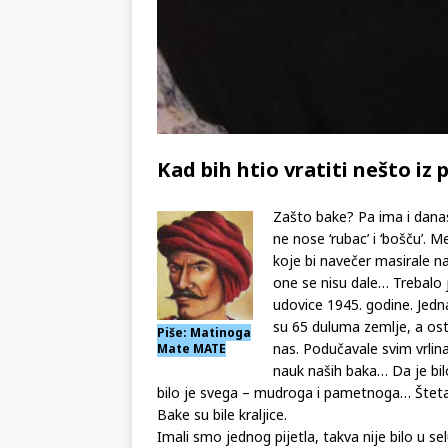
Kad bih htio vratiti nešto iz p
Zašto bake? Pa ima i danas
ne nose ‘rubac’ i ‘bošču’. 
koje bi navečer masirale n
one se nisu dale… Trebalo je
udovice 1945. godine. Jedna
su 65 duluma zemlje, a osta
Piše: Matinoga
nas. Podučavale svim vrlina
Mate MATE
nauk naših baka… Da je bilo
bilo je svega – mudroga i pametnoga… Štet
Bake su bile kraljice.
Imali smo jednog pijetla, takva nije bilo u s