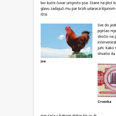
bio kućni čuvar umjesto psa. Stane na plot k
glavu zadajući mu par brzih udaraca kljunom d
išta.
Sve do jed
pijetao ni
skočio na p
intervenira
juhi. Kako
shvatio da
Joe
Crvenka
nije ćaća s babom dobar k’o ja, ih…