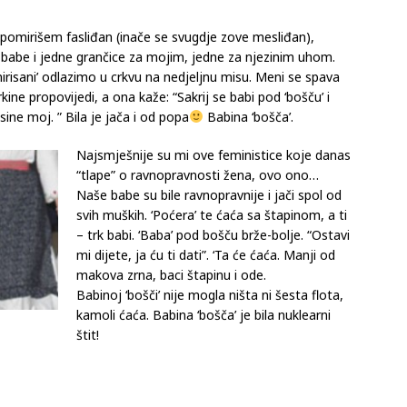
 pomirišem fasliđan (inače se svugdje zove mesliđan),
 babe i jedne grančice za mojim, jedne za njezinim uhom.
irisani’ odlazimo u crkvu na nedjeljnu misu. Meni se spava
ine propovijedi, a ona kaže: “Sakrij se babi pod ‘bošču’ i
 sine moj. ” Bila je jača i od popa
Babina ‘bošča’.
Najsmješnije su mi ove feministice koje danas
“tlape” o ravnopravnosti žena, ovo ono…
Naše babe su bile ravnopravnije i jači spol od
svih muških. ‘Poćera’ te ćaća sa štapinom, a ti
– trk babi. ‘Baba’ pod bošču brže-bolje. “Ostavi
mi dijete, ja ću ti dati”. ‘Ta će ćaća. Manji od
makova zrna, baci štapinu i ode.
Babinoj ‘bošči’ nije mogla ništa ni šesta flota,
kamoli ćaća. Babina ‘bošča’ je bila nuklearni
štit!