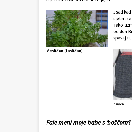
I sad kad
sjetim se
Tako ‘uzm
od don Brk
spavaj ti,
Mesliđan (fasliđan)
bošča
Fale meni moje babe s ‘boščom’!