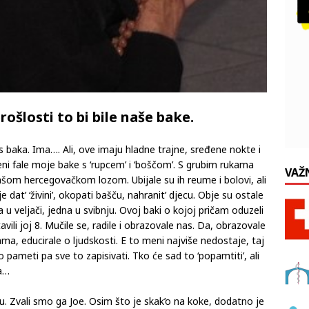
rošlosti to bi bile naše bake.
 baka. Ima…. Ali, ove imaju hladne trajne, sređene nokte i
Meni fale moje bake s ‘rupcem’ i ‘boščom’. S grubim rukama
VAŽ
ašom hercegovačkom lozom. Ubijale su ih reume i bolovi, ali
 dat’ ‘živini’, okopati bašču, nahranit’ djecu. Obje su ostale
 u veljači, jedna u svibnju. Ovoj baki o kojoj pričam oduzeli
vili joj 8. Mučile se, radile i obrazovale nas. Da, obrazovale
ma, educirale o ljudskosti. E to meni najviše nedostaje, taj
 pameti pa sve to zapisivati. Tko će sad to ‘popamtiti’, ali
a…
elu. Zvali smo ga Joe. Osim što je skak’o na koke, dodatno je