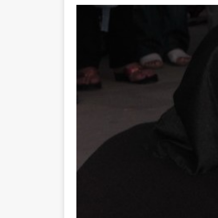
KRONIKA
[ 02.08.2026 ]
GP Gabela Polj
[ 29.07.2026 ]
Na današnji da
(video)
KULTURA
[ 07.08.2026 ]
Srpski povjesni
pripada
REGIJA