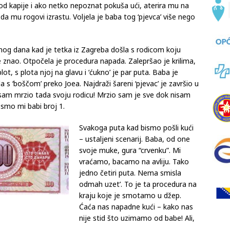
od kapije i ako netko nepoznat pokuša ući, aterira mu na
a mu rogovi izrastu. Voljela je baba tog ‘pjevca’ više nego
nog dana kad je tetka iz Zagreba došla s rodicom koju
je znao. Otpočela je procedura napada. Zalepršao je krilima,
lot, s plota njoj na glavu i ‘ćukno’ je par puta. Baba je
la s ‘boščom’ preko Joea. Najdraži šareni ‘pjevac’ je završio u
 sam mrzio tada svoju rodicu! Mrzio sam je sve dok nisam
 smo mi babi broj 1.
Svakoga puta kad bismo pošli kući
– ustaljeni scenarij. Baba, od one
svoje muke, gura “crvenku”. Mi
vraćamo, bacamo na avliju. Tako
jedno četiri puta. Nema smisla
odmah uzet’. To je ta procedura na
kraju koje je smotamo u džep.
Ćaća nas napadne kući – kako nas
nije stid što uzimamo od babe! Ali,