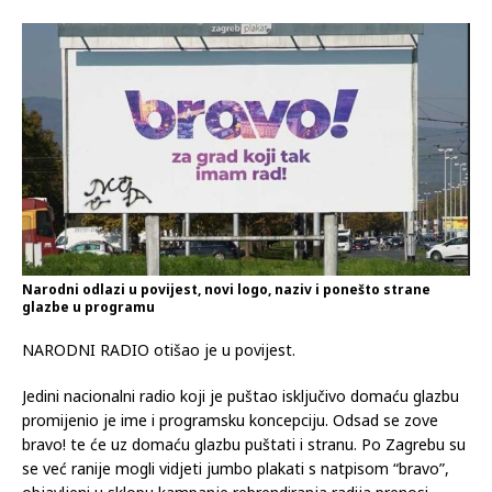
Narodni odlazi u povijest, novi logo, naziv i ponešto strane
glazbe u programu
NARODNI RADIO otišao je u povijest.
Jedini nacionalni radio koji je puštao isključivo domaću glazbu
promijenio je ime i programsku koncepciju. Odsad se zove
bravo! te će uz domaću glazbu puštati i stranu. Po Zagrebu su
se već ranije mogli vidjeti jumbo plakati s natpisom “bravo”,