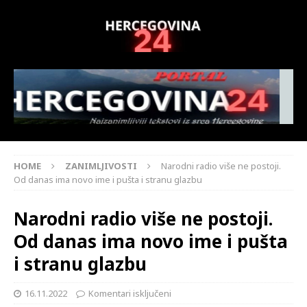
HOME
ZANIMLJIVOSTI
Narodni radio više ne postoji.
Od danas ima novo ime i pušta i stranu glazbu
Narodni radio više ne postoji.
Od danas ima novo ime i pušta
i stranu glazbu
16.11.2022
Komentari isključeni