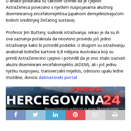
U analizi podataka su također utvrdili da je cjepivo
AstraZeneca povezano s rijetkim nuspojavama akutnog
diseminiranog encefalomijelitisa (upalnom demijelinizirajućom
bolesti središnjeg živčanog sustava).
Profesor Jim Buttery, sudionik istraživanja, rekao je da su ih
ova saznanja potaknula da neovisno provedu još jedno
istraživanje kako bi potvrdili podatke. U drugom su istraživanju
analizirali bolničke kartone 6,8 milijuna Australaca koji su
primili AstraZenecino cjepivo i potvrdili da je ono znalo izazvati
akutni diseminirani encefalomijelitis (ADEM), ali i još jednu
rijetku nuspojavu, transverzalni mijelitis, odnosno upalu leđne
moždine, donosi
dalmatinski portal