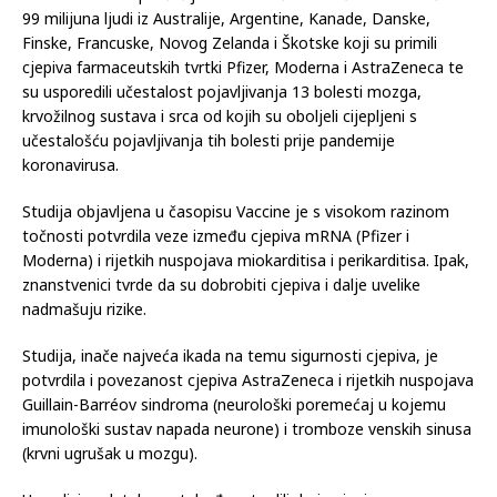
99 milijuna ljudi iz Australije, Argentine, Kanade, Danske,
Finske, Francuske, Novog Zelanda i Škotske koji su primili
cjepiva farmaceutskih tvrtki Pfizer, Moderna i AstraZeneca te
su usporedili učestalost pojavljivanja 13 bolesti mozga,
krvožilnog sustava i srca od kojih su oboljeli cijepljeni s
učestalošću pojavljivanja tih bolesti prije pandemije
koronavirusa.
Studija objavljena u časopisu Vaccine je s visokom razinom
točnosti potvrdila veze između cjepiva mRNA (Pfizer i
Moderna) i rijetkih nuspojava miokarditisa i perikarditisa. Ipak,
znanstvenici tvrde da su dobrobiti cjepiva i dalje uvelike
nadmašuju rizike.
Studija, inače najveća ikada na temu sigurnosti cjepiva, je
potvrdila i povezanost cjepiva AstraZeneca i rijetkih nuspojava
Guillain-Barréov sindroma (neurološki poremećaj u kojemu
imunološki sustav napada neurone) i tromboze venskih sinusa
(krvni ugrušak u mozgu).