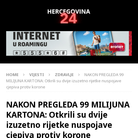
HOME
VIJESTI
ZDRAVLJE
NAKON PREGLEDA 99
MILIJUNA KARTONA: Otkrili su dvije izuzetno rijetke nuspojave
cjepiva protiv korone
NAKON PREGLEDA 99 MILIJUNA
KARTONA: Otkrili su dvije
izuzetno rijetke nuspojave
cjepiva protiv korone