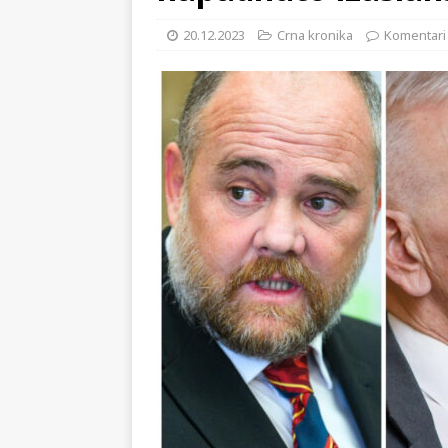
[ 02.08.2026 ]
GP Gabela Polj
20.12.2023
Crna kronika
Komentari 
[ 29.07.2026 ]
Na današnji da
(video)
KULTURA
[ 28.07.2026 ]
Uhićen napadač
snimke potjere i hvatanja muš
[ 06.08.2026 ]
Vrhunac toplins