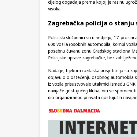
cijelog događaja prema kojoj je razinu ugrož
visoka.
Zagrebačka policija o stanju 
Policijski službenici su u nedjelju, 17. prosi
600 vozila (osobnih automobila, kombi vozila
posebnu čuvanu zonu Gradskog stadiona Maksi
Policijske uprave zagrebačke, bez zabilježeno
Nadalje, tijekom razilaska posjetitelja sa zapa
dojavu o o oštećenju osobnog automobila s čet
iz vozila prisustvovale utakmici između GNK 
navijače gostujućeg kluba, niti se spomenut
dio organiziranog prihvata gostujućih navijač