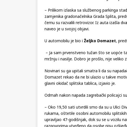
– Prilikom izlaska sa službenog parkinga stad
zamjenika gradonačelnika Grada Splita, pred
čemu su razvalili retrovizor. Iz auta izašla d
naveo je u svojoj objavi.
U automobilu je bio i
Željko Domazet
, pred
– Ja sam prvenstveno tužan što se uopće takv
mržnju i nasilje. Dobro je prošlo, nije veliko
Novinari su ga upitali smatra li da su napadači
Domazet rekao da ne bi ulazio u takve motive,
glavni okidač splitska tablica, izjavio je.
Odmah nakon napada zagrebački policajci su
– Oko 19,50 sati utvrdili smo da su u Ulici 
rukama, oštetile osobni automobilu splitskih 
upravljao 47-godišnjak, dok su se u vozilu na
razgovorima utvrđeno da osobe nisu ozlijeđene