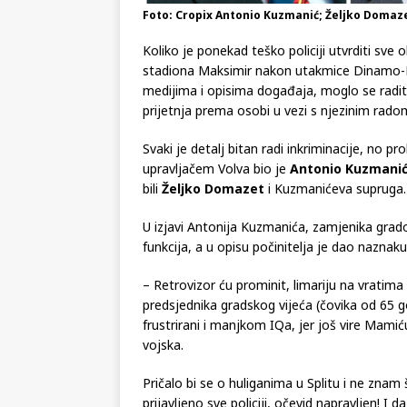
Foto: Cropix Antonio Kuzmanić; Željko Domaze
Koliko je ponekad teško policiji utvrditi sve
stadiona Maksimir nakon utakmice Dinamo-H
medijima i opisima događaja, moglo se raditi 
prijetnja prema osobi u vezi s njezinim rado
Svaki je detalj bitan radi inkriminacije, no p
upravljačem Volva bio je
Antonio Kuzmani
bili
Željko Domazet
i Kuzmanićeva supruga.
U izjavi Antonija Kuzmanića, zamjenika grado
funkcija, a u opisu počinitelja je dao naznaku
– Retrovizor ću prominit, limariju na vratima
predsjednika gradskog vijeća (čovika od 65 g
frustrirani i manjkom IQa, jer još vire Mamiću 
vojska.
Pričalo bi se o huliganima u Splitu i ne znam
prijavljeno sve policiji, očevid napravljen! I