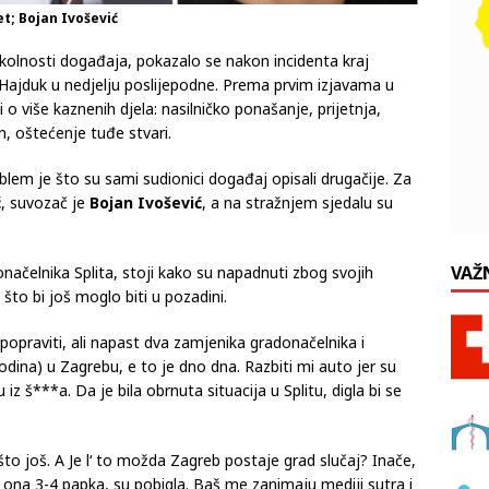
t; Bojan Ivošević
 okolnosti događaja, pokazalo se nakon incidenta kraj
ajduk u nedjelju poslijepodne. Prema prvim izjavama u
o više kaznenih djela: nasilničko ponašanje, prijetnja,
m, oštećenje tuđe stvari.
roblem je što su sami sudionici događaj opisali drugačije. Za
ć
, suvozač je
Bojan Ivošević
, a na stražnjem sjedalu su
VAŽ
načelnika Splita, stoji kako su napadnuti zbog svojih
 što bi još moglo biti u pozadini.
 popraviti, ali napast dva zamjenika gradonačelnika i
odina) u Zagrebu, e to je dno dna. Razbiti mi auto jer su
iz š***a. Da je bila obrnuta situacija u Splitu, digla bi se
 što još. A Je l‘ to možda Zagreb postaje grad slučaj? Inače,
 da ona 3-4 papka, su pobigla. Baš me zanimaju mediji sutra i