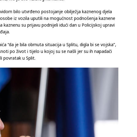
vidom bilo utvrđeno postojanje obilježja kaznenog djela
 su osobe iz vozila uputili na mogućnost podnošenja kaznene
a kaznenu su prijavu podnijeli idući dan u Policijskoj upravi
đaja.
a “da je bila obrnuta situacija u Splitu, digla bi se vojska”,
noti po život i tijelo u kojoj su se našli jer su ih napadači
i povratak u Split.