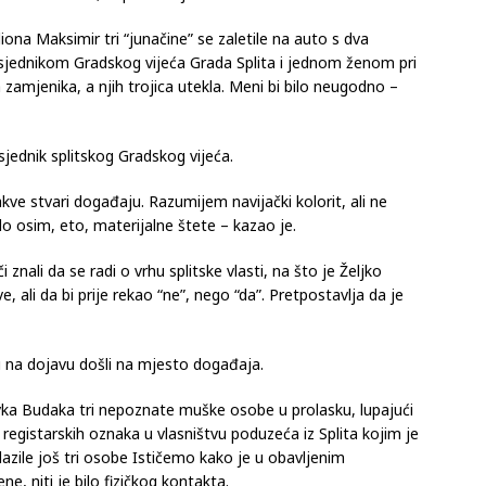
iona Maksimir tri “junačine” se zaletile na auto s dva
sjednikom Gradskog vijeća Grada Splita i jednom ženom pri
va zamjenika, a njih trojica utekla. Meni bi bilo neugodno –
sjednik splitskog Gradskog vijeća.
e stvari događaju. Razumijem navijački kolorit, ali ne
 zlo osim, eto, materijalne štete – kazao je.
 znali da se radi o vrhu splitske vlasti, na što je Željko
 ali da bi prije rekao “ne”, nego “da”. Pretpostavlja da je
 na dojavu došli na mjesto događaja.
Divka Budaka tri nepoznate muške osobe u prolasku, lupajući
registarskih oznaka u vlasništvu poduzeća iz Splita kojim je
lazile još tri osobe Ističemo kako je u obavljenim
, niti je bilo fizičkog kontakta.