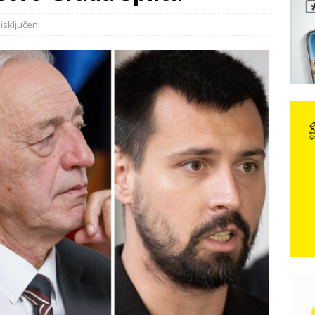
e: Vozači satima čekaju, dok se drugi ubacuju sa strane
VIJESTI
isključeni
n, 29. srpnja 2018, preminuo je glazbeni genij Oliver Dragojević
 iz Međugorja; ‘Slobodna Dalmacija‘ u posjedu dramatične
karca u polju kod granice!
CRNA KRONIKA
kog vala. Svježije u petak. Negdje stižu i pljuskovi.
VRIJEME