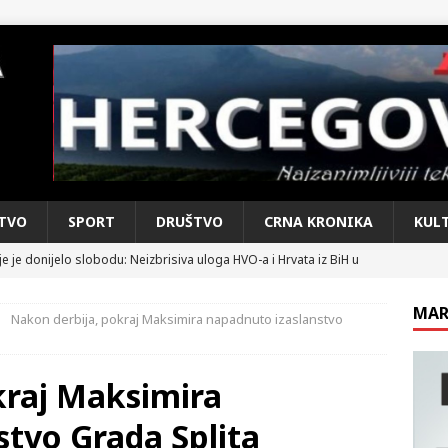
TVO
SPORT
DRUŠTVO
CRNA KRONIKA
KUL
e je donijelo slobodu: Neizbrisiva uloga HVO-a i Hrvata iz BiH u
SKI RAT
MAR
Nakon derbija, pokraj Maksimira napadnuto izaslanstvo
pobjede: Večer u kojoj Knin, iseljena i domovinska Hrvatska dišu
DOMOVINSKI RAT
kraj Maksimira
d iz sažetka dnevnih događaja za protekli vikend
CRNA
stvo Grada Splita