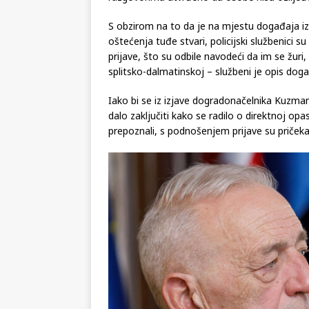
S obzirom na to da je na mjestu događaja iz
oštećenja tuđe stvari, policijski službenici
prijave, što su odbile navodeći da im se žuri, 
splitsko-dalmatinskoj – službeni je opis doga
Iako bi se iz izjave dogradonačelnika Kuzmanić
dalo zaključiti kako se radilo o direktnoj opas
prepoznali, s podnošenjem prijave su pričekal