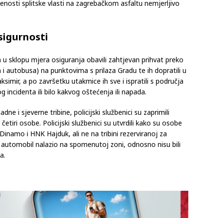
enosti splitske vlasti na zagrebačkom asfaltu nemjerljivo
sigurnosti
nca u sklopu mjera osiguranja obavili zahtjevan prihvat preko
 i autobusa) na punktovima s prilaza Gradu te ih dopratili u
mir, a po završetku utakmice ih sve i ispratili s područja
g incidenta ili bilo kakvog oštećenja ili napada.
dne i sjeverne tribine, policijski službenici su zaprimili
iri osobe. Policijski službenici su utvrdili kako su osobe
Dinamo i HNK Hajduk, ali ne na tribini rezerviranoj za
i automobil nalazio na spomenutoj zoni, odnosno nisu bili
a.