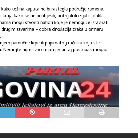
a odjeću nakon svakog nošenja kako biste uklonili nečistoće
u kako težina kaputa ne bi rastegla područje ramena.
a kako se ne bi objesili, potrgali ili izgubili oblik.
inama mogu stvoriti nabori koje je nemoguće izravnati.
drugim stvarima – dobra cirkulacija zraka u ormaru
.
kanjem pamučne krpe ili papirnatog ručnika koju ste
. Nemojte agresivno trljati jer bi taj postupak mogao