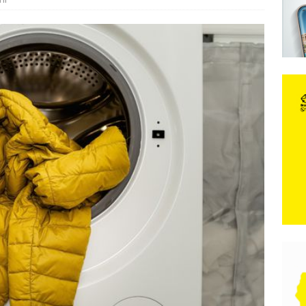
e: Vozači satima čekaju, dok se drugi ubacuju sa strane
VIJESTI
ni
n, 29. srpnja 2018, preminuo je glazbeni genij Oliver Dragojević
 iz Međugorja; ‘Slobodna Dalmacija‘ u posjedu dramatične
karca u polju kod granice!
CRNA KRONIKA
kog vala. Svježije u petak. Negdje stižu i pljuskovi.
VRIJEME