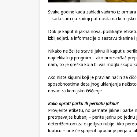
Svake godine kada zahladi vadimo iz ormara 
– kada sam ga zadnji put nosila na kemijsko či
Dok je kaput ili jakna nova, poslikajte etiket
izblijedjeti, a informacije o sastavu tkanine 
Nikako ne želite staviti jaknu ili kaput u peri
najdelikatniji program – ako proizvođač prepo
nam, to je greška koja bi vas mogla skupo ko
Ako niste sigurni koji je pravilan način za či
sposobnostima detaljnog uklanjanja nečistoća i
novac za kemijsko čišćenje.
Kako oprati parku ili pernatu jaknu?
Provjerite etiketu, no pernate jakne i parke n
pretrpavajte bubanj – perite jednu po jednu 
deterdžentom za osjetljivo rublje. Ako perete