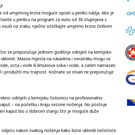
kni tijekom pranja.
a?
ne od umjetnog krzna moguće oprati u perilici rublja. Ako je
stavite u perilicu na program za vunu od 30 stupnjeva s
a osuši na zraku, nježno očetkajte umjetno krzno četkom
čno se preporučuje jednom godišnje odnijeti na kemijsko
i ukloniti. Masna mjesta na rukavima i ovratniku mogu se
ode, octa i vode ili limunova soka i vode, a zatim namazati
l i produžiti mu trajnost. Kožnate se stvari ne preporučuje
rebno odnijeti u kemijsku čistionicu na profesionalno
dvaput – na početku i kraju sezone nošenja. No postoje
 vam kaput bio u dobrom stanju što je moguće duže