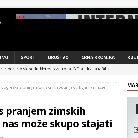
TVO
SPORT
DRUŠTVO
CRNA KRONIKA
KUL
e je donijelo slobodu: Neizbrisiva uloga HVO-a i Hrvata iz BiH u
SKI RAT
MAR
 pogreška s pranjem zimskih kaputa i jakni koja nas može
pobjede: Večer u kojoj Knin, iseljena i domovinska Hrvatska dišu
DOMOVINSKI RAT
s pranjem zimskih
d iz sažetka dnevnih događaja za protekli vikend
CRNA
a nas može skupo stajati