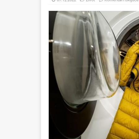
[ 02.08.2026 ]
GP Gabela Polj
07.12.2022
Život
Komentari isključe
[ 29.07.2026 ]
Na današnji da
(video)
KULTURA
[ 28.07.2026 ]
Uhićen napadač
snimke potjere i hvatanja muš
[ 06.08.2026 ]
Vrhunac toplins