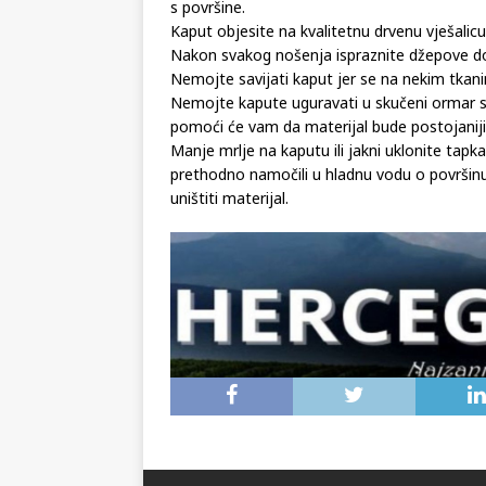
Kaput od vune poželjno je očistiti četkom z
s površine.
Kaput objesite na kvalitetnu drvenu vješalic
Nakon svakog nošenja ispraznite džepove do kraj
Nemojte savijati kaput jer se na nekim tkan
Nemojte kapute uguravati u skučeni ormar s 
pomoći će vam da materijal bude postojaniji
Manje mrlje na kaputu ili jakni uklonite tap
prethodno namočili u hladnu vodu o površinu
uništiti materijal.