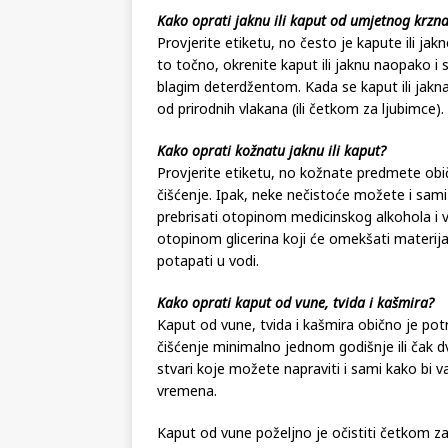
lopticu – one će spriječiti grudanje perja u ja
Kako oprati jaknu ili kaput od umjetnog krzn
Provjerite etiketu, no često je kapute ili jak
to točno, okrenite kaput ili jaknu naopako i 
blagim deterdžentom. Kada se kaput ili jakn
od prirodnih vlakana (ili četkom za ljubimce).
Kako oprati kožnatu jaknu ili kaput?
Provjerite etiketu, no kožnate predmete obi
čišćenje. Ipak, neke nečistoće možete i sam
prebrisati otopinom medicinskog alkohola i v
otopinom glicerina koji će omekšati materija
potapati u vodi.
Kako oprati kaput od vune, tvida i kašmira?
Kaput od vune, tvida i kašmira obično je pot
čišćenje minimalno jednom godišnje ili čak 
stvari koje možete napraviti i sami kako bi
vremena.