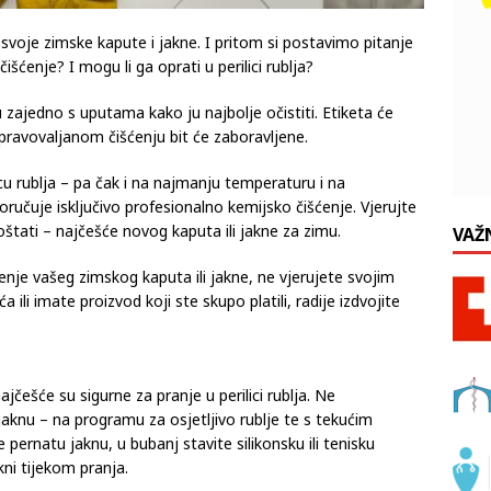
svoje zimske kapute i jakne. I pritom si postavimo pitanje
šćenje? I mogu li ga oprati u perilici rublja?
u zajedno s uputama kako ju najbolje očistiti. Etiketa će
i pravovaljanom čišćenju bit će zaboravljene.
licu rublja – pa čak i na najmanju temperaturu i na
ručuje isključivo profesionalno kemijsko čišćenje. Vjerujte
štati – najčešće novog kaputa ili jakne za zimu.
VAŽ
šćenje vašeg zimskog kaputa ili jakne, ne vjerujete svojim
li imate proizvod koji ste skupo platili, radije izdvojite
ajčešće su sigurne za pranje u perilici rublja. Ne
jaknu – na programu za osjetljivo rublje te s tekućim
 pernatu jaknu, u bubanj stavite silikonsku ili tenisku