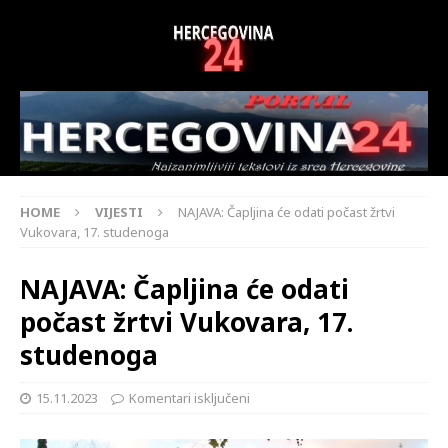
HOME
VIJESTI
NAJAVA: Čapljina će odati počast žrtvi
Vukovara, 17. studenoga
NAJAVA: Čapljina će odati
počast žrtvi Vukovara, 17.
studenoga
15.11.2023
Komentari isključeni