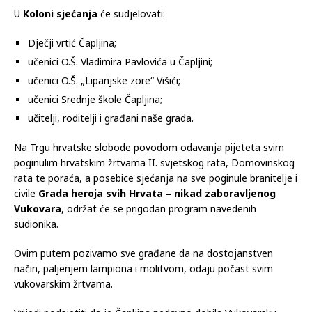
U
Koloni sjećanja
će sudjelovati:
Dječji vrtić Čapljina;
učenici O.Š. Vladimira Pavlovića u Čapljini;
učenici O.Š. „Lipanjske zore“ Višići;
učenici Srednje škole Čapljina;
učitelji, roditelji i građani naše grada.
Na Trgu hrvatske slobode povodom odavanja pijeteta svim
poginulim hrvatskim žrtvama II. svjetskog rata, Domovinskog
rata te poraća, a posebice sjećanja na sve poginule branitelje i
civile
Grada heroja svih Hrvata – nikad zaboravljenog
Vukovara
, održat će se prigodan program navedenih
sudionika.
Ovim putem pozivamo sve građane da na dostojanstven
način, paljenjem lampiona i molitvom, odaju počast svim
vukovarskim žrtvama.