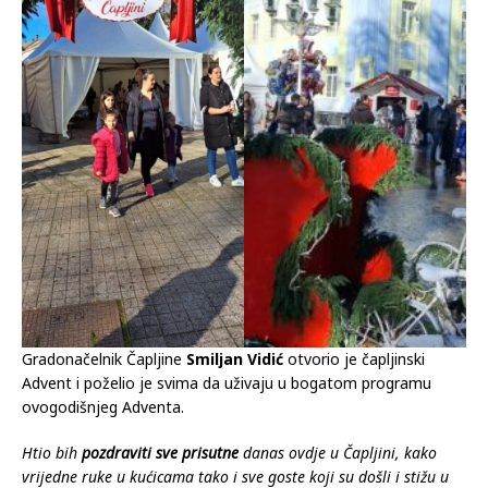
Gradonačelnik Čapljine
Smiljan Vidić
otvorio je čapljinski
Advent i poželio je svima da uživaju u bogatom programu
ovogodišnjeg Adventa.
Htio bih
pozdraviti sve prisutne
danas ovdje u Čapljini, kako
vrijedne ruke u kućicama tako i sve goste koji su došli i stižu u