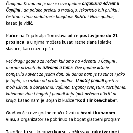
Čapljinu. Drago mi je da se i ove godine
organizira Advent u
Čapljini
i da polako prelazi u tradiciju. Iskoristio bih priliku i
čestitao svima nadolazeće blagdane Božića i Nove godine
,
kazao je Vidić.
Kućice na Trgu kralja Tomislava bit će
postavljene do 21.
prosinca
, a u njima možete kušati razne slane i slatke
slastice, kao i razna pića.
Već drugu godinu za redom kuhamo na Adventu u Čapljini i
moram priznati da
uživamo u tome.
Ove godine kiša je
pomjerila Advent za jedan dan, ali danas nam je tu sunce i jako
je toplo, za razliku od prošle godine.
U našoj ponudi
gosti će
moći uživati u burgerima, vaflima, trganoj svinjetini, tortiljama,
kuhanom vinu i bogatoj ponudi koju ipak nećemo otkriti do
kraja,
kazao nam je Bojan iz kućice
”Kod Ilinke&Chabe”.
Građani će i ove godine moći uživati u
hrani i kuhanom
vinu,
a organizator se pobrinuo za bogat glazbeni program.
Također, tu su i kreativci koji su izložili svoje
rukotvorine i