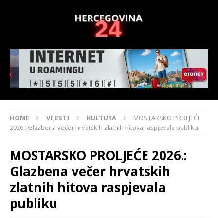
HOME
VIJESTI
KULTURA
MOSTARSKO PROLJEĆE
2026.: Glazbena večer hrvatskih zlatnih hitova raspjevala publiku
MOSTARSKO PROLJEĆE 2026.:
Glazbena večer hrvatskih
zlatnih hitova raspjevala
publiku