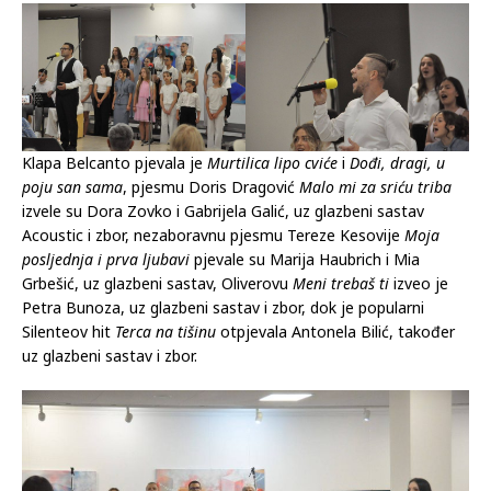
Klapa Belcanto pjevala je
Murtilica lipo cviće
i
Dođi, dragi, u
poju san sama
, pjesmu Doris Dragović
Malo mi za sriću triba
izvele su Dora Zovko i Gabrijela Galić, uz glazbeni sastav
Acoustic i zbor, nezaboravnu pjesmu Tereze Kesovije
Moja
posljednja i prva ljubavi
pjevale su Marija Haubrich i Mia
Grbešić, uz glazbeni sastav, Oliverovu
Meni trebaš ti
izveo je
Petra Bunoza, uz glazbeni sastav i zbor, dok je popularni
Silenteov hit
Terca na tišinu
otpjevala Antonela Bilić, također
uz glazbeni sastav i zbor.