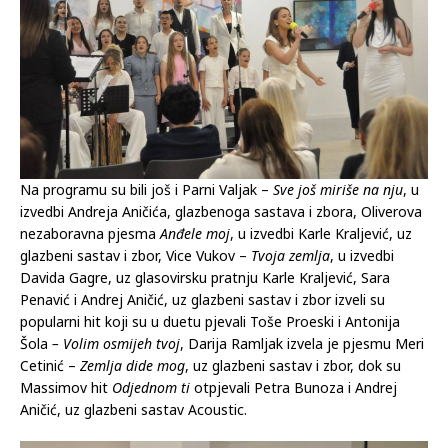
Na programu su bili još i Parni Valjak –
Sve još miriše na nju
, u
izvedbi Andreja Aničića, glazbenoga sastava i zbora, Oliverova
nezaboravna pjesma
Anđele moj
, u izvedbi Karle Kraljević, uz
glazbeni sastav i zbor, Vice Vukov –
Tvoja zemlja
, u izvedbi
Davida Gagre, uz glasovirsku pratnju Karle Kraljević, Sara
Penavić i Andrej Aničić, uz glazbeni sastav i zbor izveli su
popularni hit koji su u duetu pjevali Toše Proeski i Antonija
Šola
– Volim osmijeh tvoj
, Darija Ramljak izvela je pjesmu Meri
Cetinić –
Zemlja dide mog
, uz glazbeni sastav i zbor, dok su
Massimov hit
Odjednom ti
otpjevali Petra Bunoza i Andrej
Aničić, uz glazbeni sastav Acoustic.