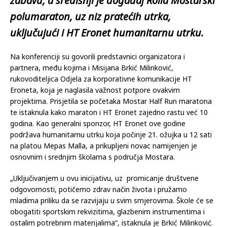
zabavu, a središnji je događaj Rolla Mostarski
polumaraton, uz niz pratećih utrka,
uključujući i HT Eronet humanitarnu utrku.
Na konferenciji su govorili predstavnici organizatora i
partnera, među kojima i Misijana Brkić Milinković,
rukovoditeljica Odjela za korporativne komunikacije HT
Eroneta, koja je naglasila važnost potpore ovakvim
projektima. Prisjetila se početaka Mostar Half Run maratona
te istaknula kako maraton i HT Eronet zajedno rastu već 10
godina. Kao generalni sponzor, HT Eronet ove godine
podržava humanitarnu utrku koja počinje 21. ožujka u 12 sati
na platou Mepas Malla, a prikupljeni novac namijenjen je
osnovnim i srednjim školama s područja Mostara.
„Uključivanjem u ovu inicijativu, uz promicanje društvene
odgovornosti, potičemo zdrav način života i pružamo
mladima priliku da se razvijaju u svim smjerovima. Škole će se
obogatiti sportskim rekvizitima, glazbenim instrumentima i
ostalim potrebnim materijalima“, istaknula je Brkić Milinković.