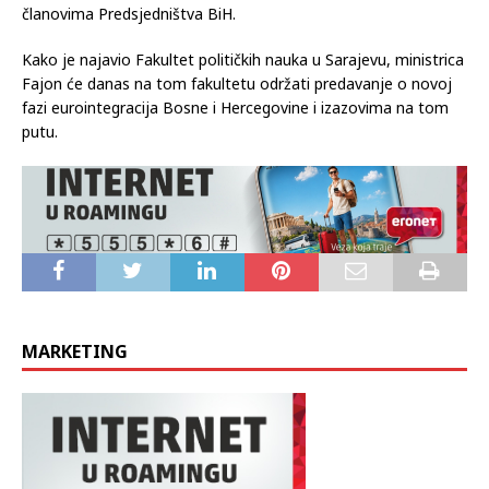
BiH i reformama koje BiH mora provesti na evropskom putu.
Ministrica vanjskih poslova Slovenije razgovarat će i sa
članovima Predsjedništva BiH.
Kako je najavio Fakultet političkih nauka u Sarajevu, ministrica
Fajon će danas na tom fakultetu održati predavanje o novoj
fazi eurointegracija Bosne i Hercegovine i izazovima na tom
putu.
MARKETING