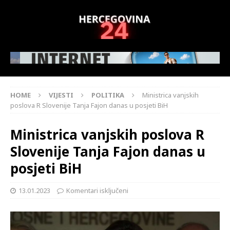
HOME
VIJESTI
POLITIKA
Ministrica vanjskih
poslova R Slovenije Tanja Fajon danas u posjeti BiH
Ministrica vanjskih poslova R
Slovenije Tanja Fajon danas u
posjeti BiH
13.01.2023
Komentari isključeni