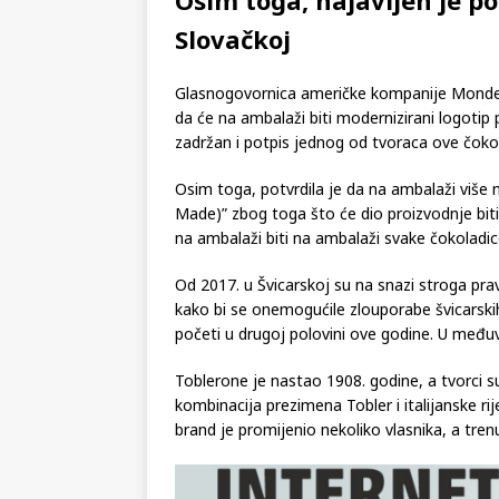
Osim toga, najavljen je p
Slovačkoj
Glasnogovornica američke kompanije Mondelez
da će na ambalaži biti modernizirani logotip p
zadržan i potpis jednog od tvoraca ove čok
Osim toga, potvrdila je da na ambalaži više n
Made)” zbog toga što će dio proizvodnje biti
na ambalaži biti na ambalaži svake čokoladic
Od 2017. u Švicarskoj su na snazi stroga pra
kako bi se onemogućile zlouporabe švicarskih
početi u drugoj polovini ove godine. U među
Toblerone je nastao 1908. godine, a tvorci 
kombinacija prezimena Tobler i italijanske r
brand je promijenio nekoliko vlasnika, a tre