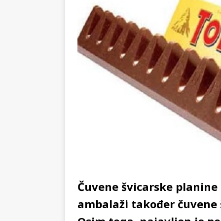
KRONIKA
[ 02.08.2026 ]
GP Gabela Polj
[ 29.07.2026 ]
Na današnji da
(video)
KULTURA
[ 07.08.2026 ]
Srpski povjesni
pripada
REGIJA
Čuvene švicarske planine 
ambalaži također čuvene š