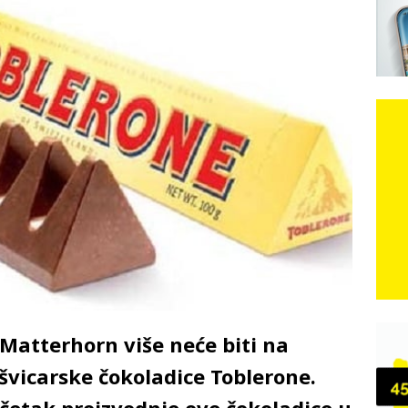
e: Vozači satima čekaju, dok se drugi ubacuju sa strane
VIJESTI
n, 29. srpnja 2018, preminuo je glazbeni genij Oliver Dragojević
čar o Oluji: Hrvati imaju što slaviti, dobili su ono što im povijesno
Matterhorn više neće biti na
vicarske čokoladice Toblerone.