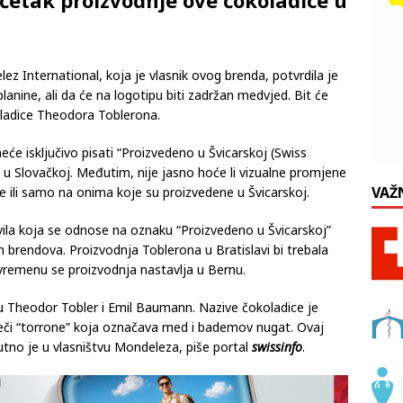
očetak proizvodnje ove čokoladice u
 International, koja je vlasnik ovog brenda, potvrdila je
lanine, ali da će na logotipu biti zadržan medvjed. Bit će
oladice Theodora Toblerona.
eće isključivo pisati “Proizvedeno u Švicarskoj (Swiss
 u Slovačkoj. Međutim, nije jasno hoće li vizualne promjene
VAŽ
e ili samo na onima koje su proizvedene u Švicarskoj.
vila koja se odnose na oznaku “Proizvedeno u Švicarskoj”
 brendova. Proizvodnja Toblerona u Bratislavi bi trebala
vremenu se proizvodnja nastavlja u Bernu.
su Theodor Tobler i Emil Baumann. Nazive čokoladice je
iječi “torrone” koja označava med i bademov nugat. Ovaj
nutno je u vlasništvu Mondeleza, piše portal
swissinfo
.