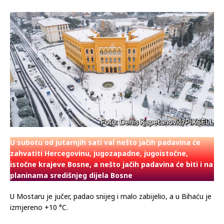
U subotu od jutarnjih sati val nešto jačih padavina će
zahvatiti Hercegovinu, jugozapadne, jugoistočne,
istočne krajeve Bosne, a nešto jačih padavina će biti i na
planinama središnjeg dijela Bosne
U Mostaru je jučer, padao snijeg i malo zabijelio, a u Bihaću je
izmjereno +10 °C.