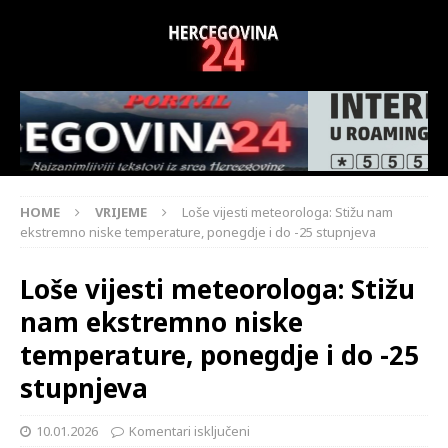
HOME
VRIJEME
Loše vijesti meteorologa: Stižu nam
ekstremno niske temperature, ponegdje i do -25 stupnjeva
Loše vijesti meteorologa: Stižu
nam ekstremno niske
temperature, ponegdje i do -25
stupnjeva
10.01.2026
Komentari isključeni