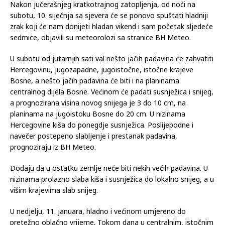
Nakon jučerašnjeg kratkotrajnog zatopljenja, od noći na
subotu, 10. siječnja sa sjevera će se ponovo spuštati hladniji
zrak koji će nam donijeti hladan vikend i sam početak sljedeće
sedmice, objavili su meteorolozi sa stranice BH Meteo.
U subotu od jutarnjih sati val nešto jačih padavina će zahvatiti
Hercegovinu, jugozapadne, jugoistočne, istočne krajeve
Bosne, a nešto jačih padavina će biti i na planinama
centralnog dijela Bosne. Većinom će padati susnježica i snijeg,
a prognozirana visina novog snijega je 3 do 10 cm, na
planinama na jugoistoku Bosne do 20 cm. U nizinama
Hercegovine kiša do ponegdje susnježica. Poslijepodne i
navečer postepeno slabljenje i prestanak padavina,
prognoziraju iz BH Meteo.
Dodaju da u ostatku zemlje neće biti nekih većih padavina. U
nizinama prolazno slaba kiša i susnježica do lokalno snijeg, a u
višim krajevima slab snijeg.
U nedjelju, 11. januara, hladno i većinom umjereno do
pretežno oblačno vrijeme. Tokom dana u centralnim, istočnim